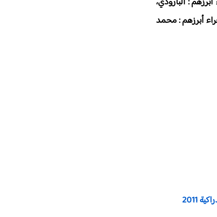
برزهم : البارودي،
راء أبرزهم : محمد
ة 2011