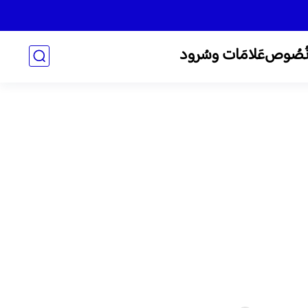
ُصُوص
عَلامَات وسُرود