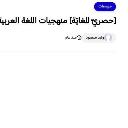
منهجيات
[حصريّ للغايَة] منهجيات اللغة العربية 
وليد مسعود
منذ عام