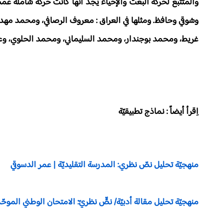
والمتتبع لحركة البعث والإحياء يجد أنها كانت حركة شاملة عم
وشوقي وحافظ. ومثلها في العراق : معروف الرصافي، ومحمد مهد
غريط، ومحمد بوجندار، ومحمد السليماني، ومحمد الحلوي، وعلا
اِقرأ أيضاً : نماذج تطبيقيّة
منهجيّة تحليل نصّ نظري: المدرسة التقليديّة | عمر الدسوقي
منهجيّة تحليل مقالة أدبيّة/ نصٍّ نظريّ: الامتحان الوطني الموحّد لل