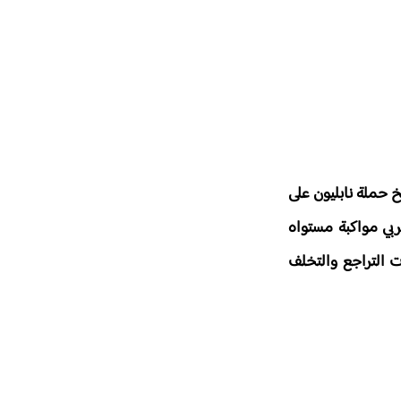
بغداد على يد المغول سنة 656 ه، واستمرت إلى تاريخ حملة نابليون على
عربي مواكبة مستواه
 التراجع والتخلف