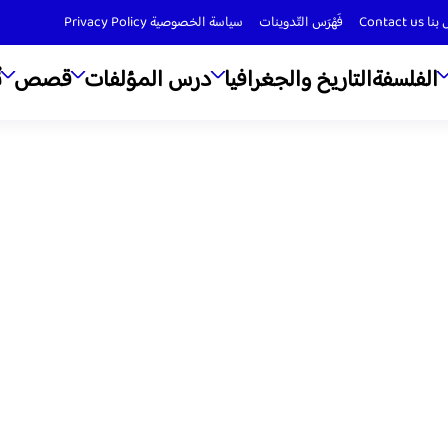
Contact us
فَهْرَس التّدوينات
سياسة الخصوصية Privacy Policy
الفلسفة
التاريخ والجغرافيا
درس المؤلفات
قصص
ن