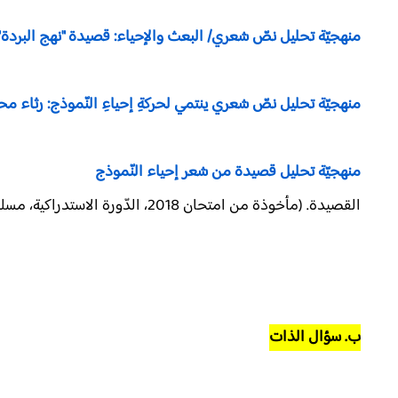
منهجيّة تحليل نصّ شعري/ البعث والإحياء: قصيدة "نهج البردة
منهجيّة تحليل نصّ شعري ينتمي لحركةِ إحياءِ النّموذج: رثاء م
منهجيّة تحليل قصيدة من شعر إحياء النّموذج
القصيدة. (مأخوذة من امتحان 2018، الدّورة الاستدراكية، مسلك العلوم الإنسانية)
ب. سؤال الذات