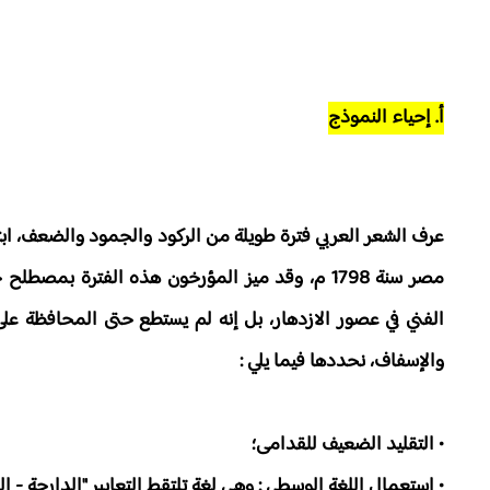
أ. إحياء النموذج
مصر سنة 1798 م، وقد ميز المؤرخون هذه الفترة 
الفني في عصور الازدهار، بل إنه لم يستطع حتى المحافظة ع
والإسفاف، نحددها فيما يلي :
• التقليد الضعيف للقدامى؛
• استعمال اللغة الوسطى : وهي لغة تلتقط التعابير "الدارجة - 