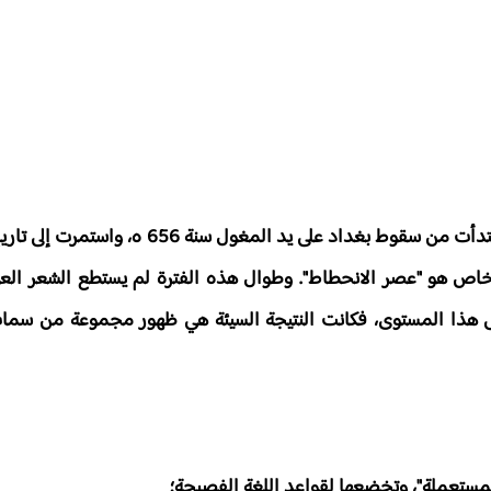
عرف الشعر العربي فترة طويلة من الركود والجمود والضعف، ابتدأت من سقوط 
بمصطلح خاص هو "عصر الانحطاط". وطوال هذه الفترة لم يستطع الشعر ال
لى هذا المستوى، فكانت النتيجة السيئة هي ظهور مجموعة من سمات
المستعملة"، وتخضعها لقواعد اللغة الفصيحة؛