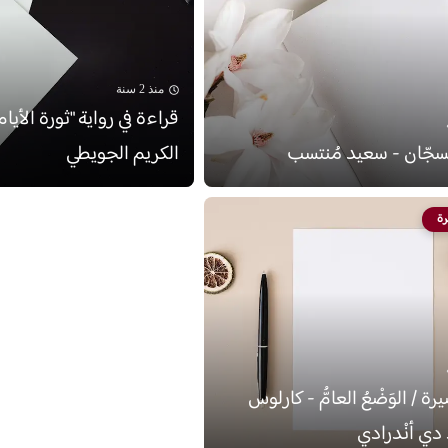
منذ 2 سنة
قراءة في رواية "ثورة الأيام
لسجّان - سعيد مُنتسب
الكريم الجويطي
ة
 / الوَضْعُ العامُّ - كارلوس
 دي أنْدرادي