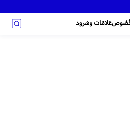
ُصُوص
عَلامَات وسُرود