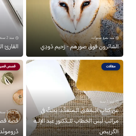
منذ بضع سنوات
منذ 2 سنة
السّائرون فوقَ صورهم - رَحيم دَودِي
القارئ ا
مقالات
قصص قصير
منذ 2 سنة
عن كتابِ الــمَعْنَى الـمتعدِّد: بحثٌ في
منذ 2 سنة
مراتب لَبس الخطاب للــدّكتورِ عبد الإلــه
قصة قصيرة
الكَريبص
دْرومونْد