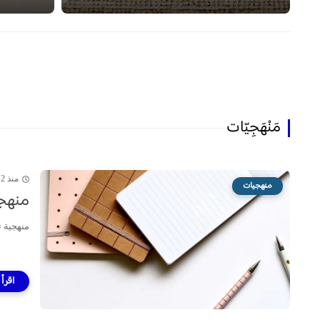
مَنْهَجِيّات
منذ 2 سنة
منهجيات
منهجي
منهجية ت