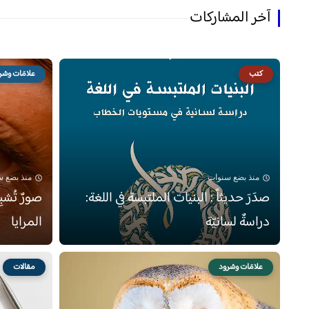
آخر المشاركات
كتب
علامَات وسُر
منذ بضع سنوات
منذ بضع 
صدَرَ حديثاً : البنيات الملتبسة في اللغة:
صورٌ تُشب
دراسةٌ لسانيّة
المرايا
علامَات وسُرود
مقالات