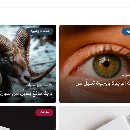
ود
علامَات وسُرود
سنوات
ِهُ الوجوهَ ووجوهٌ تسيلُ من
منذ بضع سنوات
وجهٌ مائعٌ يسيلُ من صُورتِ
مقالات