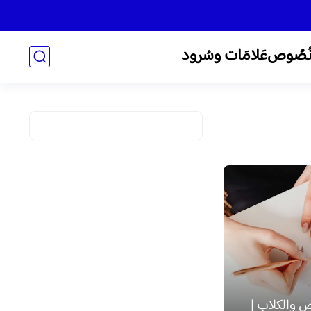
ُصُوص
عَلامَات وسُرود
لص والكلاب |