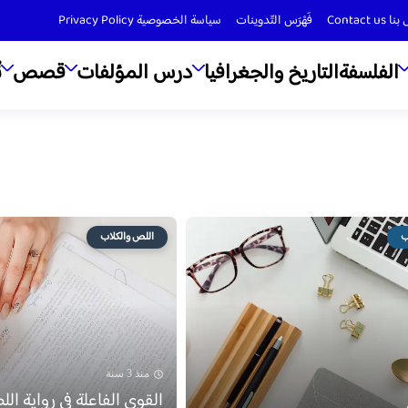
Contact us
فَهْرَس التّدوينات
سياسة الخصوصية Privacy Policy
الفلسفة
التاريخ والجغرافيا
درس المؤلفات
قصص
ن
ب
اللص والكلاب
منذ 3 سنة
القوى الفاعلة في رواية ال