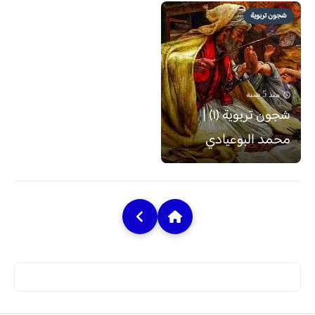
شجون تربوية
منذ 5 سنة
شجون تربوية (١) |
محمد البوعيادي