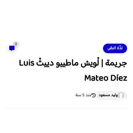
0
لذّة النصّ
جريمة | لْويسْ ماطييو دييثْ Luis
Mateo Díez
وليد مسعود
منذ 5 سنة