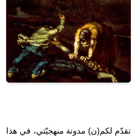
تقدّم لكم(ن) مدونة منهجيّتي، في هذا