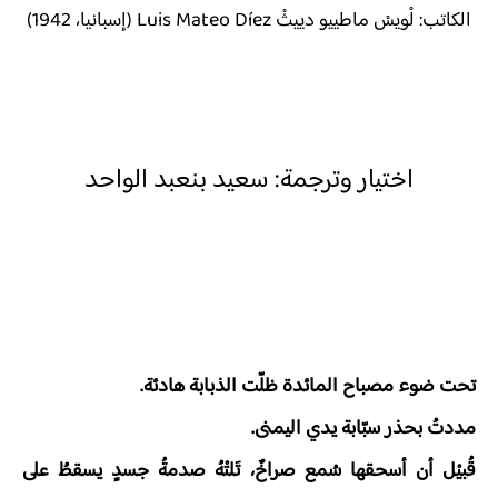
الكاتب: لْويسْ ماطييو دييثْ
Luis Mateo Díez
(إسبانيا، 1942)
اختيار وترجمة: سعيد بنعبد الواحد
تحت ضوء مصباح المائدة ظلّت الذبابة هادئة.
مددتُ بحذر سبّابة يدي اليمنى.
قُبيْل أن أسحقها سُمع صراخٌ، تَلتْهُ صدمةُ جسدٍ يسقطُ على