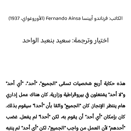
الكاتب: فرناندو أيينسا Fernando Aínsa
(الأوروغواي، 1937)
اختيار وترجمة: سعيد بنعبد الواحد
هذه حكاية أربع شخصيات تسمّى "الجميع"، "أحد"، "أي أحد"
و"لا أحد" يشتغلون في بيروقراطية وزارية. كان هناك عمل إداري
هام ينتظر الإنجاز. كان "الجميع" واثقا بأن "أحدا" سيقوم بذلك.
كان بإمكان "أي أحد" أن يقوم به، لكن "أحدا" لم يفعل. غضب
"أحدهم" لأن العمل من واجب "الجميع"، لكن "أي أحد" لم ينتبه