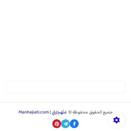
جميع الحقوق محفوظة ©
مَنْهَجِيّتِي | Manhajiati.com