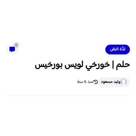
0
لذّة النصّ
حلم | خورخي لويس بورخيس
وليد مسعود
منذ 6 سنة