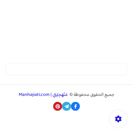
جميع الحقوق محفوظة ©
مَنْهَجِيّتِي | Manhajiati.com