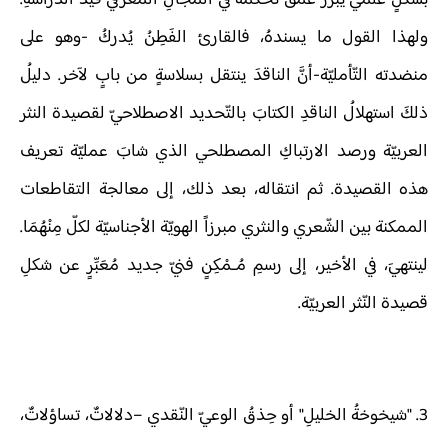
بشكلٍ علميٍّ يبرز عُمق تحكّمه في المجالِ المعرفي قيد الدراسةِ.
ولهذا القول ما يسندهُ، فالقارئ الفَطِنُ يُدركُ -وهو على
منضدته التّأمليّة-أنَّ الناقدَ ينتقل بسلاسةٍ من بابٍ لآخر. دليلُ
ذلكَ استهلالُ الناقدِ الكتابَ بالتّحديد الاصطلاحيّ لقصيدة النثر
العربيّة ورصد الارتباكِ المصطلحي الذي شابَ عمليّة تعريف
هذه القصيدة. ثم انتقاله، بعد ذلك، إلى معالجة التقاطعات
الممكنة بين الشّعري والنثري مبرزاً الهويّة الأجناسيّة لكلّ مِنْهُمَا.
لينتهيَ، في الأخير، إلى رسمِ مُـمْكِنٍ فنيّ جديد مُعَبِّرٍ عن شكلِ
قصيدة النّثر العربيّة.
3. "شيخوخةُ الخليلِ" أو حِذقُ الوعيّ النّقدي –دلالاتٌ، تساؤلاتٌ،