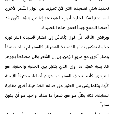
تحديد شكلٍ لقصيدة النثر، لأنّ تميزها عن أنواع الشّعر الأخرى
ليس تميّزا شكليا خارجياً، وإنما هو تميّز إيقاعي. هاهُنا، نَكُون قد
أَصخنا السّمع جيداً لعمق هذه القصيدة.
ويرفض النّاقد كلَّ قول يَنْحَاشُ إلى اعتبار قصيدة النثر ثورة
جذرية تعكس تطوّر القصيدة الشعريّة. فالشعر لم يولد ضعيفاً
وصار أقوى مع مرورِ الزّمن. بل إن الشّعر يظل محتفظاً بجوهر
مّا، ببنية خفيّة ما، وإن الذي يتغيّر بين الحقبة والحقبة، هو
العرضي. كأنما يبحث الشعر عن شيء أضاعهُ مخترقاً الأزمنة
كلّها، وكلما يئس من العثور على ضالته اتخذ هيئة أخرى مغايرة
للسابقة، لكنه يظلّ هو هو، شعراً ذا هدف واحدٍ، هو أنْ يكونَ
شعراً.