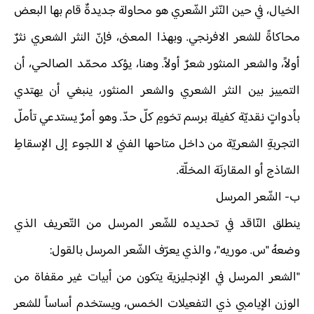
الخيال، في حين النّثر الشّعري هو محاولة جديدةٌ قام بها البعض
محاكاةً للشعر الافرنجي. وبهذا المعنى، فإنّ النثر الشعري نثرٌ
أولاً، والشعر المنثور شعرٌ أولاً. وهنا، يؤكد محمّد الصالحي، أن
التمييز بين النثر الشعري والشعر المنثور، ينبغي أن يهتدي
بأدواتٍ نقديّة كفيلة برسم تخومِ كلّ حدّ. وهو أمرٌ يستدعي تأملّ
التجربةِ الشعريّة من داخل متاحها الفني لا اللجوء إلى الإسقاطِ
السّاذج أو المقارنَة المخلّة.
ب‌- الشّعر المرسل
ينطلق النّاقد في تحديده للشّعر المرسل من التّعريف الذي
وضعهُ "س. موريه"، والذي يعرّف الشّعر المرسل بالقول:
"الشعر المرسل في الإنجليزية يتكون من أبيات غير مقفاة من
الوزن الإيامبي ذي التفعيلات الخمس، ويستخدم أساساً للشعر