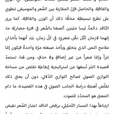
والقافيّة. والحاصل فإنّ المقارنة بين الشّعر والموسيقى تنطوي
على نظرةٍ تبسيطيّة مخلّة؛ ذلك أن الوزن والقافيّة، كما يرى
النّاقد دائماً، ليسا حليتين ألصقتا بالشّعر في فترة حضاريّة ما،
إنهما لازمان لكّل نصٍّ شعريّ، في كلّ زمان، بيْد أنهما يأخذانِ
ملامح النص الذي يتخلق ويأخذ صبغته مرّة واحدةً فيكون إمّا
نثراً وإمّا شعراً من غير إضافةٍ ولا حذفٍ. ومن هُنا، تستمدّ
قصيدة النثر نُسغها من استراتيجية إيقاعيّة تقلص من مساحة
التوازي الصوتي لصالح التوازي الدّلالي، دون أن يعني ذلك
تقلّص أهميّة دراسة الجانب الصوتي في هذه القصيدة، ما دام
المعنى هو المحدّد للصوت.
ارتباطاً بهذا المسار التّحليلي، يرفض الناقد اعتبار الشّعر نقيض