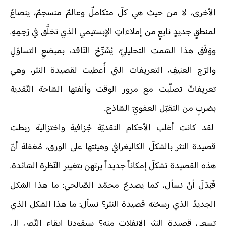
الأخرى، لا من حيث هي كلّ متكاملٌ وعالمٌ منسجمٌ، ينصاعُ
لمنطقٍ جديدٍ نابعٍ من إملاءاتِ الإبستيمي الذي تخلَّق في رَحِمِهِ.
ووَفْقَ هذا السّمت التحليليّ، يُشَرِّحُ النّاقد، بمبضعِ التساؤلِ
والرّج العنيفِ، التعريفات التي أُعطيت لقصيدة النثر، وهي
تعريفاتٌ تصلّبت مع مرور الوقت وألفتها السّاحة النّقدية
بضربٍ من التقبّل العفويّ السّاذج.
لقد كانت أغلب الأحكام النقديّة جُزافية واختزالية ربطت
قصيدة النثر بالشكلّ الكاليغرافي وهيئتها على الورق، مُغفلة أنّ
هذه القصيدة تشكلّ إمكاناً جديداً يرتهن بتغيير النّظرة السّائدة.
فَبَدَلَ أنْ نسأل، كما يصدحُ محمّد الصّالحي: ما هذا الشكل
الجديدُ الذي رسخته قصيدة النثر؟ نسأل: ما هذا الشكل الذي
تسعى قصيدة النثر الانفلات منه؟ سيقودنا إيقاع النّص إلى