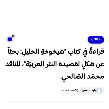
0
مقالات
قراءةٌ في كتابِ "شيخوخةِ الخليلِ: بحثاً
عن شكلٍ لقصيدة النثر العربيّة"، للناقد
محمّد الصّالحي.
وليد مسعود
منذ 2 سنة