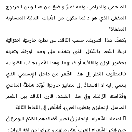
الملحمي والدرامي، وثمة تميزٌ واضحٌ بين هذا وبين المزدوج
المقفى الذي هو دائما مكون من الأبيات الثنائية المتساوية
المقفاة"
يكشفُ هذا التعريف، حسب النّاقد، عن نظرة خارجيّة اختزاليّة
تربطُ الشّعر بالشّكل الذي يتخذه على وجه الورقة، وتقرنه
بحضور الوزن والقافية أو غيابهما. وهذا الأمر يجانب الصّواب،
فالمطلُوب النّظر إلى هذا الشّعر من داخل الإِبستمي الذي
ينتمي إليه لا الاستنادُ إلى معاييرَ خارجيّة تُؤبّد سُلطةَ الماضي
وَقَدَاسته الزّائفة. وفي هذا الصّدد، قارن النّاقد بين الشّعر
المرسل الإنجليزي ونظيره العربيّ، فَخَلَصَ إلى النّقاط التّاليّة:
 اعتماد الشّعراء الإنجليز في تحبير قصَائدهم الكلامَ اليوميِّ في
حين هَجَرَ الشّعراء العرب لُغة زمانهم واغترفوا من لغة التراث؛