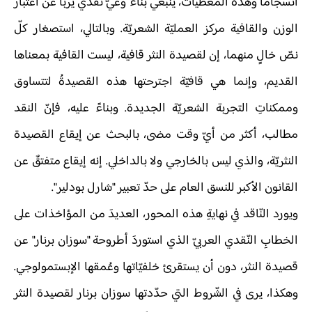
انسجاماً وهذه المعطيات، ينبغي بناءُ وعيّ نقدي يربأ عن اعتبار
الوزن والقافية مركز العمليّة الشعريّة. وبالتالي، استصغار كلّ
نصّ خالٍ منهما، إن لقصيدة النثر قافية، ليست القافية بمعناها
القديم، وإنما هي قافيّة اجترحتها هذه القصيدةُ لتتساوق
وممكناتِ التجربة الشعريّة الجديدة. وبناءً عليه، فإنّ النقد
مطالب، أكثر من أيّ وقت مضى، بالبحث عن إيقاع القصيدة
النثريّة، والذي ليس بالخارجي ولا بالداخلي. إنه إيقاع متفتقٌ عن
القانون الأكبر للنسق العام على حدّ تعبير "شارل بودلير".
ويورد النّاقد في نهايةِ هذه المحور، العديدَ من المؤاخذات على
الخطابِ النّقدي العربيّ الذي استوردَ أطروحة "سوزان برنار" عن
قصيدة النثر، دون أن يستقرئ خلفيّاتها وعُمقها الإبستمولوجي.
وهكذا، يرى في الشّروط التي حدّدتها سوزان برنار لقصيدة النثر