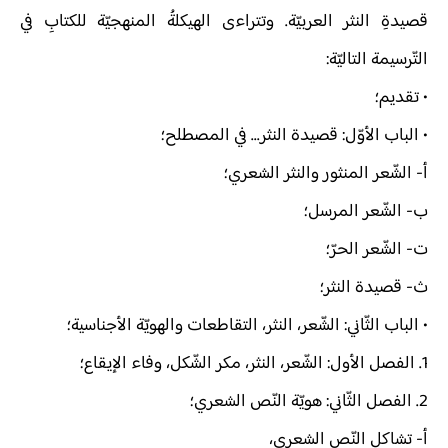
قصيدةِ النثر العربيّة. وتتراءى الهيكلةُ المنهجيّة للكتابِ في
التّرسيمة التاليّة:
• تقديم؛
• الباب الأوّل: قصيدة النثر... في المصطلح؛
أ‌- الشّعر المنثور والنثر الشعري؛
ب‌- الشّعر المرسل؛
ت‌- الشّعر الحرّ؛
ث‌- قصيدة النثر؛
• الباب الثّاني: الشّعر، النثر، التقاطعات والهويّة الأجناسية؛
1. الفصل الأول: الشّعر، النثر، مكر الشّكل، وفاء الإيقاع؛
2. الفصل الثّاني: هويّة النّص الشعري؛
أ‌- تشاكل النّص الشعري،