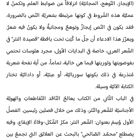
(الإيجاز، التّوهج، المجانيّة) انزلاقاً عن ضوابط العلم. وتكمنُ لا
عمليّة هذه الشّروط في كونها مرتبطة بشعريّة النّص بالضرورة،
فقد يكون في النّص إيجازٌ وتوهجٌ ومجانيةٌ ولا يكونُ فيه شعرٌ.
ويعزّز هذا الادعاء أن جلّ ما كُتِبَ تحت يافطة "قصيدة النثر" في
الشّعر العربي، خاصة في البدايات الأولى، مجرد هلوسات تحتمي
بفوضويتها وثوريتها فيما هي خالية، تماماً، من أية نفحة شعرية
مُتذرعة في ذلك بكونها سورياليّة، أو عبثيّة، أو دادائيّة تختار
الكتابة الآليّة وسيلة.
في الباب الثّاني من الكتاب يعالجُ النّاقد التّقاطعاتِ والهويّة
الأجناسيّة للشّعر والنّثر، وذلك من خلال فصلين رئيسين. الفصلُ
الأول وُسِمَ بعنوان: الشّعر النثر: مكرُ الشّكل-وفاءُ الإيقاع، وفيه
يضطلع "محمّد الصّالحي" بالبحث عن العلائق التي تجمعُ بين