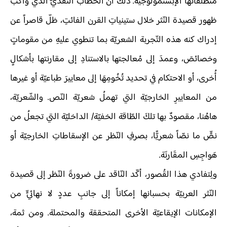
مُنْطلقاتها الإبستمولوجيّة. ذلك أنّ الخطابَ النقديَّ الذي واكبَ
ظهور قصيدة النّثر خلال ستينياتِ القرن الفائتِ، ظلّ قاصراً عن
إدراك كنه هذه التّجربة الشعريّة بما تنطوي عليهِ من مقوماتٍ
وخصائصَ، وعمدَ إلى مُعالجتها بالاستنادِ إلى مقارنتها بأشكالٍ
أُخرى، أو الاحتكام في تحديد تُخُومِهَا إلى معاييرَ طباعيّة أو غيرها
من المعاييرِ الخارجيّة التي تهملُ شعريّة النّص. والشّعريّة،
هاهُنا، مقصودٌ بها تلكَ الطّاقة الخفيّة/ الداخليّة التي تجعلُ من
نصٍّ ما نصّاً شعريًّا، بصرفِ النّظر عن الإسقاطاتِ الخارجيّة أو
هَواجِسِ المقَارنَة.
ولِتفادي هذا القُصور، أكّد النّاقد على ضرورةَ النّظر إلى قصيدة
النّثر العربيّة بحسبانها إمكاناً إلى جانبِ عددٍ لا نهائيٍّ من
الإمكانات الإيقاعيّة الأخرى المتحققة والمحتملة. ومن ثمة،