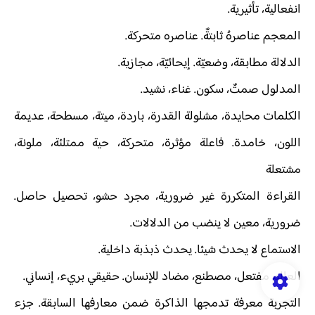
انفعالية، تأثيرية.
المعجم عناصرهُ ثابتةٌ. عناصره متحركة.
الدلالة مطابقة، وضعيّة. إيحائيّة، مجازية.
المدلول صمتٌ، سكون. غناء، نشيد.
الكلمات محايدة، مشلولة القدرة، باردة، ميتة، مسطحة، عديمة
اللون، خامدة. فاعلة مؤثرة، متحركة، حية ممتلئة، ملونة،
مشتعلة
القراءة المتكررة غير ضرورية، مجرد حشو، تحصيل حاصل.
ضرورية، معين لا ينضب من الدلالات.
الاستماع لا يحدث شيئا. يحدث ذبذبة داخلية.
العالم مفتعل، مصطنع، مضاد للإنسان. حقيقي بريء، إنساني.
التجربة معرفة تدمجها الذاكرة ضمن معارفها السابقة. جزء