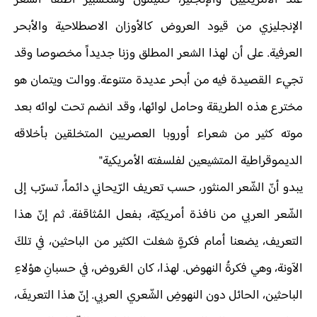
عند الأمريكيين والإنجليز، فميلتون وشكسبير أطلقا الشعر
الإنجليزي من قيود العروض كالأوزان الاصطلاحية والأبحر
العرفية. على أن لهذا الشعر المطلق وزنا جديداً مخصوصا وقد
تجيء القصيدة فيه من أبحر عديدة متنوعة. ووالت ويتمان هو
مخترع هذه الطريقة وحامل لوائها، وقد انضم تحت لوائه بعد
موته كثير من شعراء أوروبا العصريين المتخلقين بأخلاقه
الديموقراطية المتشيعين لفلسفته الأمريكية"
يبدو أنّ الشّعر المنثور، حسب تعريف الرّيحاني دائماً، تسرّب إلى
الشّعر العربي من نافذة أمريكيّة، بفعل المُثاقفة. ثم إنّ هذا
التعريف، يضعنا أمام فكرةٍ شغلت الكثير من الباحثين، في تلكَ
الآونة، وهي فكرةُ النهوض. لهذا، كان العَروض، في حسبانِ هؤلاءِ
الباحثين، الحائل دون النهوضِ الشّعري العربي. إنّ هذا التعريفَ،