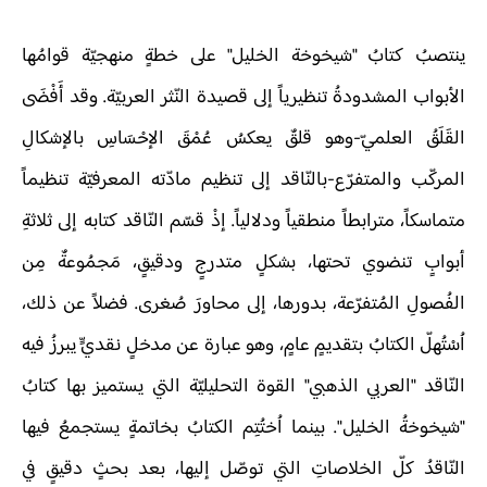
ينتصبُ كتابُ "شيخوخة الخليل" على خطةٍ منهجيّة قوامُها
الأبواب المشدودةُ تنظيرياً إلى قصيدة النّثر العربيّة. وقد أَفْضَى
القَلَقُ العلميّ-وهو قلقٌ يعكسُ عُمْقَ الإحْسَاسِ بالإشكالِ
المركّب والمتفرّع-بالنّاقد إلى تنظيم مادّته المعرفيّة تنظيماً
متماسكاً، مترابطاً منطقياً ودلالياً. إذْ قسّم النّاقد كتابه إلى ثلاثةِ
أبوابٍ تنضوي تحتها، بشكلٍ متدرجٍ ودقيقٍ، مَجمُوعةٌ مِن
الفُصولِ المُتفرّعة، بدورها، إلى محاورَ صُغرى. فضلاً عن ذلك،
اُسْتُهلّ الكتابُ بتقديمٍ عامٍ، وهو عبارة عن مدخلٍ نقديٍّ يبرزُ فيه
النّاقد "العربي الذهبي" القوة التحليليّة التي يستميز بها كتابُ
"شيخوخةُ الخليل". بينما اُختُتِم الكتابُ بخاتمةٍ يستجمعُ فيها
النّاقدُ كلّ الخلاصاتِ التي توصّل إليها، بعد بحثٍ دقيقٍ في