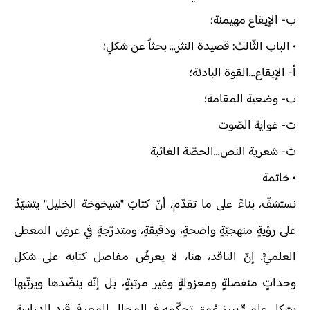
ب‌- الإيقاع مهيمنة؛
• الباب الثّالث: قصيدة النثر... بحثاً عن شكلٍ؛
أ‌- الإيقاع...القوة البادئة؛
ب‌- وضعية المقامة؛
ت‌- غواية الصّوت
ث‌- شعرية النص...الحصّة الغائبة
• خاتمة
نستشفّ، بناءً على ما تقدّم، أنّ كتابَ "شيخوخة الخليل" يتشيّدُ
على رؤيةٍ منهجيّةٍ واضحةٍ، ودقيقةٍ، ومتدرّجةٍ في عرضِ المعطى
العلميِّ. إنّ الناقد، هنا، لا يعرضُ مفاصل كتابه على شكلِ
وحداتٍ منفصلةٍ ومعزولةٍ وغير مرتبةٍ، بل إنّه ينضّدها ويرتّبها