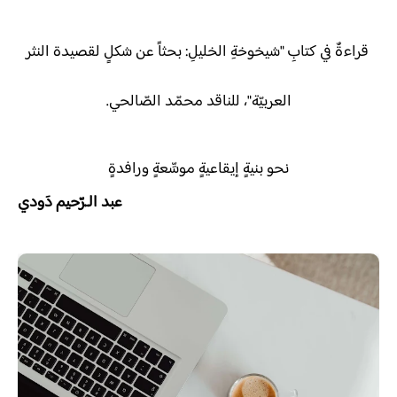
قراءةٌ في كتابِ "شيخوخةِ الخليلِ: بحثاً عن شكلٍ لقصيدة النثر
العربيّة"، للناقد محمّد الصّالحي.
نحو بنيةٍ إيقاعيةٍ موسِّعةٍ ورافدةٍ
عبد الـرّحيم دَودي