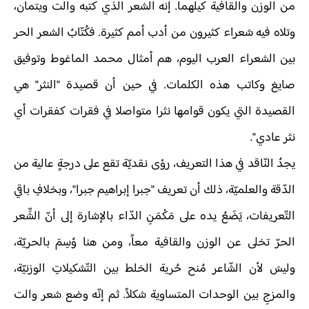
من الوزن والقافية كيلهما. إنه الشعر الذي كتبه والت ويتمان،
وتلاه فيه شعراء كثيرون من أدب أمم كثيرة. فكُتّابُ الشعر الحر
بين الشعراء العرب اليوم، هم أمثال محمد الماغوط وتوفيق
صايغ وكاتب هذه الكلمات. في حين أن قصيدة "النثر" هي
القصيدة التي يكون قوامها نثرا متواصلا في فقرات كفقرات أي
نثر عادي".
يجدُ النّاقد في هذا التعريف، رؤى نقديّة تقع على درجةٍ عالية من
الدّقة والعلميّة، ذلك أن تعريف "جبرا إبراهيم جبرا"، وبخلافِ باقي
التّعريفات، يَضَعُ يده على مَكْمَنِ الدّاء بالإشارة إلى أنّ الشِّعر
الحرّ تخلى عن الوزن والقافية معاً، ومن هنا وُسِمَ بالحريّة،
وليسَ لأن الشّاعر مُنح حُرية الخلط بين التّشكيلاتِ الوزنيّة،
والمزجِ بين الوحدات المتساوية شكلاً. ثم إنّه وضع شعر والت