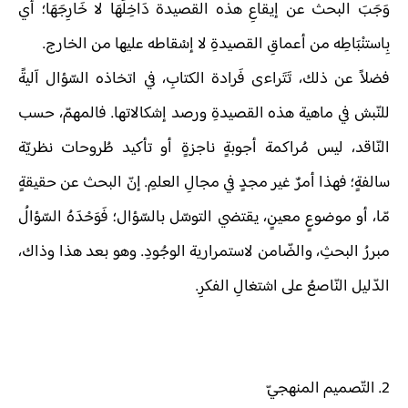
وَجَبَ البحث عن إيقاعِ هذه القصيدة دَاخِلَهَا لا خَارِجَهَا؛ أي
بِاستنْبَاطِه من أعماقِ القصيدةِ لا إسْقاطه عليها من الخارج.
فضلاً عن ذلك، تَتَراءى فَرادة الكتابِ، في اتخاذه السّؤال آليةً
للنّبش في ماهية هذه القصيدةِ ورصد إشكالاتها. فالمهمّ، حسب
النّاقد، ليس مُراكمة أجوبةٍ ناجزةٍ أو تأكيد طُروحات نظريّة
سالفةٍ؛ فهذا أمرٌ غير مجدٍ في مجالِ العلمِ. إنّ البحث عن حقيقةٍ
مّا، أو موضوعٍ معينٍ، يقتضي التوسّل بالسّؤال؛ فَوَحْدَهُ السّؤالُ
مبررُ البحثِ، والضّامن لاستمرارية الوجُودِ. وهو بعد هذا وذاك،
الدّليل النّاصعُ على اشتغالِ الفكرِ.
2. التّصميم المنهجيّ