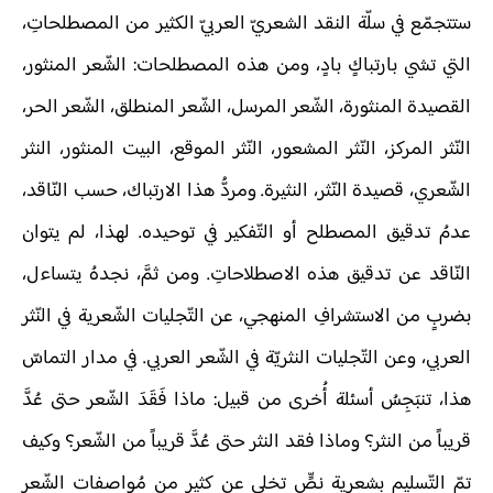
ستتجمّع في سلّة النقد الشعريّ العربيّ الكثير من المصطلحاتِ،
التي تشي بارتباكٍ بادٍ، ومن هذه المصطلحات: الشّعر المنثور،
القصيدة المنثورة، الشّعر المرسل، الشّعر المنطلق، الشّعر الحر،
النّثر المركز، النّثر المشعور، النّثر الموقع، البيت المنثور، النثر
الشّعري، قصيدة النّثر، النثيرة. ومردُّ هذا الارتباك، حسب النّاقد،
عدمُ تدقيق المصطلح أو التّفكير في توحيده. لهذا، لم يتوان
النّاقد عن تدقيق هذه الاصطلاحاتِ. ومن ثمَّ، نجدهُ يتساءل،
بضربٍ من الاستشرافِ المنهجي، عن التّجليات الشّعرية في النّثر
العربي، وعن التّجليات النثريّة في الشّعر العربي. في مدار التماسّ
هذا، تنبَجِسُ أسئلة أُخرى من قبيل: ماذا فَقَدَ الشّعر حتى عُدَّ
قريباً من النثر؟ وماذا فقد النثر حتى عُدَّ قريباً من الشّعر؟ وكيف
تمّ التّسليم بشعرية نصٍّ تخلى عن كثير من مُواصفات الشّعر