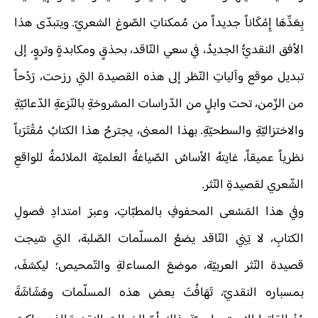
بِعَدِّهَا إِمْكَاناً جديداً من مُمكناتِ الصّوغ الشعريّ. ويتبدّى هذا
الأفق النقديُّ الجديدُ، في سعي النّاقد، بحذقٍ ومكابدةٍ وتروٍ، إلى
تبديل موقع وآلياتِ النّظر إلى هذه القصيدة التي رزحت، رَدْحاً
من الزّمن، تحت وابلٍ من الدّراسات المشروخةِ بالنّزعةِ الدّعائيّةِ
والاختزاليّةِ والسطحيّةِ. بهذا المعنى، يجترحُ هذا الكتابُ مُقْتَرَباً
نظرياً عميقاً، غايتهُ الأساسُ الصّياغةُ العلميّة الملائمةُ للواقعِ
الشّعري لقصيدةِ النّثر.
وفي هذا المَسْعى المحفوفِ بالمطبّاتِ، وعبرَ امتدادِ فصولِ
الكتابِ، لا يَنِي النّاقد يضعُ المسلّمات الصّلبة، التي سّيجت
قصيدة النّثر العربيّة، موضعَ المساءلةِ والتّمحيص؛ ليكشفَ،
بمسباره النقديّ، تَهَافُتَ بعض هذه المسلّمات وهَشَاشَةَ