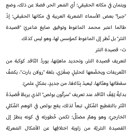
ويتمان في مكانه الحقيقي؛ أي الشعر الحر. فضلا عن ذلك، وضع
"جبرا" بعض الأسماء الشعرية العربية في مكانها الحقيقي؛ إذْ
طالما اعتبر محمد الماغوط وتوفيق صايغ شاعريْ "قصيدة
النثر" بل نُظر إلى الماغوط كمؤسس لها، وهو ليس كذلك.
ث‌- قصيدة النثر
لتعريف قصيدة النثر، وتحديد ماهيّتها، يوردُ النّاقد كوكبة من
التّعريفات ويخضّعها لتحليلٍ صِغْرْي، بلغة "رولان بارث"، يكشفُ
سقطاتها وهنّاتها، ليعيدَ بِنَاءَهَا، من جديدٍ، بشكلٍ علميّ.
بدايةً يَقِفُ النّاقد عند تعريف "سركُون بولص" الذي يربطُ قَصَيدَةَ
النّثر بالتقطيع الشّكلي. تبعاً لذلك، يقع بولص في الوهم الشّكلي
الخارجيّ، وهو وهمٌ مضللٌ؛ تكمن خُطورته في كونه ينظرُ إلى
القصيدة النثريّة من زاوية اختلافِها عن الأشكال الشعريّة