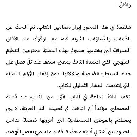
وآفاقٌ-
سَنَعْمدُ في هذا المحورِ إبرازَ مضامين الكتابِ، ثم البحثَ عن
الدّلالات والتّساؤلات الثّاوية فيه، مع الوقوف عندَ الآفاق
المعرفيّة التي يشترعها. سنقومُ بهذه العمليّة محترمينَ التنظيمَ
المنهجي الذي اعتمدهُ النّاقدُ. بمعنى، سنقف عند كلّ فصلٍ على
حدة، لنستجليَ مَضَامينهُ ودَلالاتِها، دونَ إغفالِ الرُّؤى النقديّة
التي اِنتظمت المسَار التّحليلي للكتابِ.
يَقف الناقدُ، بُداءةً، في البابِ الأوّل من الكتابِ، عند قضيّة
المصطلح، مؤكداً أنّ البَاحَثَ في قصيدة النثر العربيّة، لا يني
يصطدم بالفوضى المصطلحيّة التي أفرزتها مُعضلةُ تداخل
الحدودِ بين أشكالٍ أدبيّة متعدّدة. فمُنذ ما سميَ بعصر النّهضة،