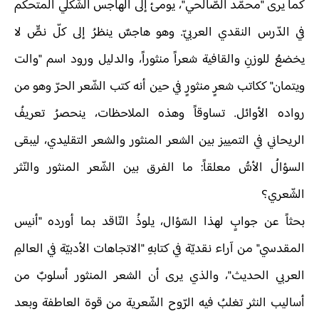
كما يرى "محمّد الصّالحي"، يومئ إلى الهاجس الشّكلي المتحكم
في الدّرس النقدي العربيّ. وهو هاجسٌ ينظرُ إلى كلّ نصٍّ لا
يخضعُ للوزنِ والقافية شعراً منثوراً، والدليل ورود اسم "والت
ويتمان" ككاتب شعرٍ منثورٍ في حين أنه كتب الشّعر الحرّ وهو من
رواده الأوائل. تساوقاً وهذه الملاحظات، ينحصرُ تعريفُ
الريحاني في التمييز بين الشعر المنثور والشعر التقليدي، ليبقى
السؤالُ الأسُّ معلقاً: ما الفرق بين الشّعر المنثور والنّثر
الشّعري؟
بحثاً عن جوابٍ لهذا السّؤال، يلوذُ النّاقد بما أورده "أنيس
المقدسي" من آراء نقديّة في كتابهِ "الاتجاهات الأدبيّة في العالمِ
العربي الحديث"، والذي يرى أن الشعر المنثور أسلوبٌ من
أساليب النثر تغلبُ فيه الرّوح الشّعرية من قوة العاطفة وبعد