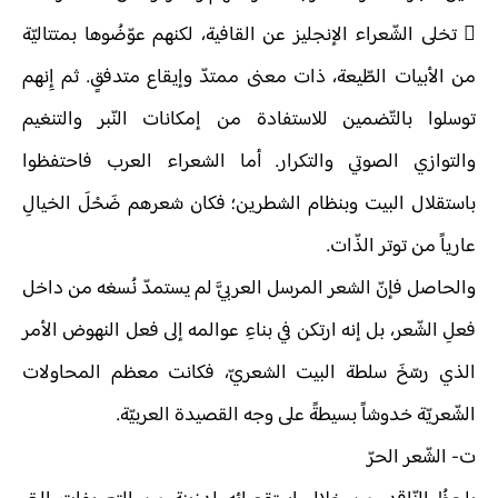
 تخلى الشّعراء الإنجليز عن القافية، لكنهم عوّضُوها بمتتاليّة
من الأبيات الطّيعة، ذات معنى ممتدّ وإيقاع متدفقٍ. ثم إِنهم
توسلوا بالتّضمين للاستفادة من إمكانات النّبر والتنغيم
والتوازي الصوتي والتكرار. أما الشعراء العرب فاحتفظوا
باستقلال البيت وبنظام الشطرين؛ فكان شعرهم ضَحْلَ الخيالِ
عارياً من توتر الذّات.
والحاصل فإنّ الشعر المرسل العربيَّ لم يستمدّ نُسغه من داخل
فعلِ الشّعر، بل إنه ارتكن في بناءِ عوالمه إلى فعل النهوض الأمر
الذي رسّخَ سلطة البيت الشعريّ، فكانت معظم المحاولات
الشّعريّة خدوشاً بسيطةً على وجه القصيدة العربيّة.
ت‌- الشّعر الحرّ