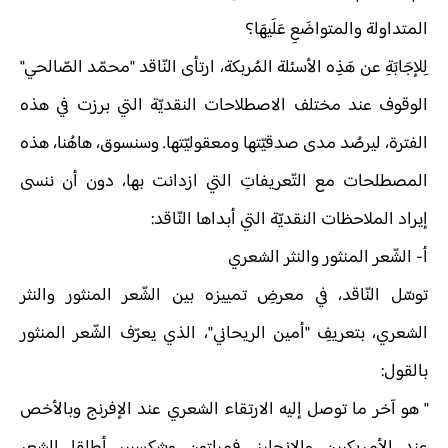
المتداولة والمتواضَعِ عَلَيهَا؟
لِلإجَابَةِ عن هَذِه الأسئلة المُربكة، ارتأى النّاقد "محمّد الصّالحي"
الوقوف عند مختلف الاصطلاحات النقديّة التي برزت في هذه
الفترة، ليرصُد مدى صدقيّتها ومعقوليّتها. وسنسوق، هاهُنا، هذه
المصطلحات مع التّعريفاتِ التي ازدانت بها، دون أن ننسى
إيراد الملاحظات النقديّة التي أبداها النّاقد:
أ‌- الشّعر المنثور والنثر الشعري
توسّل النّاقد، في معرضِ تمييزه بين الشّعر المنثور والنثر
الشعري، بتعريفِ "أمين الريحاني"، الذي يعرّف الشّعر المنثور
بالقول:
" هو آخر ما توصل إليه الارتقاء الشعري عند الإفرنج وبالأخص