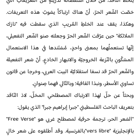
يلحظُ النّاقد، من خلال استقصائه لدزينةٍ من التعريفاتِ التي
خصّت الشّعر الحرّ، أنّ هناكَ ارتباكاً يشوبُ هذه التعريفات.
وهكذا، يقف عند الخلطِ المُريبِ الذي سقطت فيه "نازك
الملائكة" حين عرّفت الشّعر الحرّ وجعلته صنو الشّعر التفعيلي،
إنّها تستعملُهما بمعنى واحدٍ، مُسْتَندها في هذا الاستعمال
المسْكُونِ بالنّزعة الخروجيّة والانبهار الخادعِ، أنّ شعر التفعيلة
والشّعر الحرّ قد نسفا استقلاليّة البيت العربي، وخرجا عن قانون
تساوي الأسطر، ونبذا القافية؛ وبالتّالي فهما صِنوانِ.
وبحثاً عن حلّ لهذا الارتباك المصطلحي المخلّ، لاذ النّاقد
بتعريف الباحث الفلسطيني "جبرا إبراهيم جبرا" الذي يقول:
"الشعر الحر، ترجمة حرفية لمصطلح غربي هو "Free Verse"
بالإنجليزية "vers libre"بالفرنسية. وقد أطلقوه على شعر خالٍ