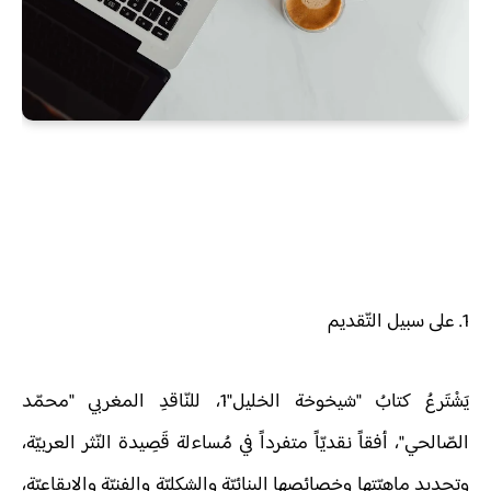
1. على سبيل التّقديم
يَشْتَرعُ كتابُ "شيخوخة الخليل"1، للنّاقدِ المغربي "محمّد
الصّالحي"، أفقاً نقديّاً متفرداً في مُساءلة قَصِيدة النّثر العربيّة،
وتحديد ماهيّتها وخصائصها البنائيّة والشكليّة والفنيّة والإيقاعيّة،