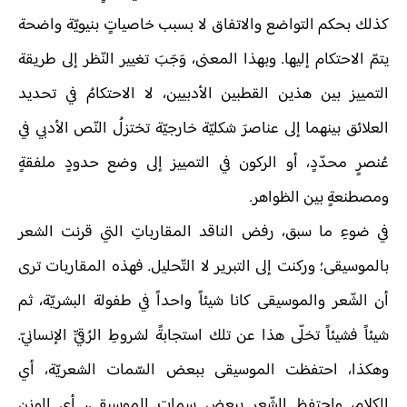
كذلك بحكم التواضع والاتفاق لا بسبب خاصياتٍ بنيويّة واضحة
يتمّ الاحتكام إليها. وبهذا المعنى، وَجَبَ تغيير النّظر إلى طريقة
التمييز بين هذين القطبين الأدبيين، لا الاحتكامُ في تحديد
العلائق بينهما إلى عناصرَ شكليّة خارجيّة تختزلُ النّص الأدبي في
عُنصرٍ محدّدٍ، أو الركون في التمييز إلى وضع حدودٍ ملفقةٍ
ومصطنعةٍ بين الظواهر.
في ضوءِ ما سبق، رفض الناقد المقارباتِ التي قرنت الشعر
بالموسيقى؛ وركنت إلى التبرير لا التّحليل. فهذه المقاربات ترى
أن الشّعر والموسيقى كانا شيئاً واحداً في طفولة البشريّة، ثم
شيئاً فشيئاً تخلّى هذا عن تلك استجابةً لشروطِ الرُقيِّ الإنسانيّ.
وهكذا، احتفظت الموسيقى ببعض السّمات الشعريّة، أي
الكلام، واحتفظ الشّعر ببعض سمات الموسيقى، أي الوزن