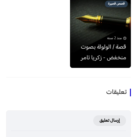
قصص قصيرة
منذ 2 سنة
قصة / الولولة بصوت
منخفض - زكريا تامر
تعليقات
إرسال تعليق