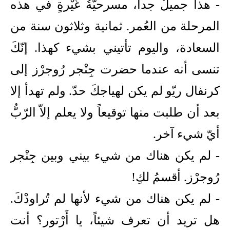
- هذا جميلٌ جدا، مسرحيّةُ غَيْرةٍ في هذه
المرحلة من العُمر. ثمانية وثلاثون سنة من
السعادة، واليوم تأتيني بشيء كهذا. إنّكَ
تنسى أنه عندما حضرت جِنْجر رُوجرْز إلى
كرنفال ريّو لم يكن لهياجكَ حدّ. ولم تهدأ إلا
بعد أن طلبت منها توقيعاً ولا يعلم إلاّ الرّبُّ
أيّ شيء آخر.
- لم يكن هناك من شيء بيني وبين جِنْجر
رُوجرْز. أقسمُ لكِ!
- لم يكن هناك من شيء لأنها لم تُراودْكَ.
هل تريد أن تعرف شيئاً، يا أَرْتور؟ أنت