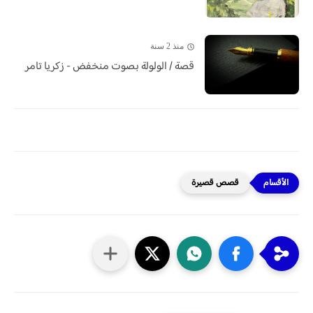
منذ 2 سنة
قصة / الولولة بصوت منخفض - زكريا تامر
قصص قصيرة