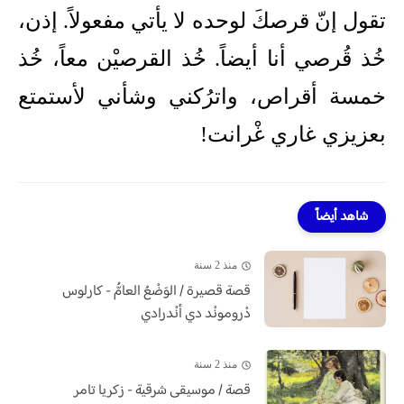
تقول إنّ قرصكَ لوحده لا يأتي مفعولاً. إذن،
خُذ قُرصي أنا أيضاً. خُذ القرصيْن معاً، خُذ
خمسة أقراص، واترُكني وشأني لأستمتع
بعزيزي غاري غْرانت!
شاهد أيضاً
منذ 2 سنة
قصة قصيرة / الوَضْعُ العامُّ - كارلوس
دْرومونْد دي أنْدرادي
منذ 2 سنة
قصة / موسيقى شرقية - زكريا تامر