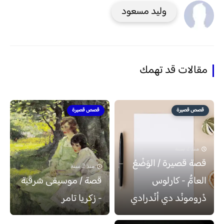
وليد مسعود
مقالات قد تهمك
قصص قصيرة
قصص قصيرة
منذ 2 سنة
قصة قصيرة / الوَضْعُ
منذ 2 سنة
العامُّ - كارلوس
قصة / موسيقى شرقية
دْرومونْد دي أنْدرادي
- زكريا تامر