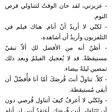
- عزيزتي، لقد حان الوقتُ لتتناولي قرص
النوم.
- لكنّي لا أريدُ أنْ أنام. هناك فيلم في
التلفزيون وأريدُ أن أشاهده.
- أظنّ أنه من الأفضل لكِ ألاّ تبقيْ
مستيقظةً. قد لا يُعجبكِ الفيلمُ وبعد ذلك
تمضين ليلةً بيضاء.
- كلاّ. تناولْ أنتَ قُرصَكَ أمّا أنا فأُفضّلُ أن
أبقى مُستيقظة.
- ولكنّي لا أعرفُ كيفَ أتناول قُرصي دون
أن تَتَنَاوَلِي أنت قُرصَكِ. أعتقدُ أنني لن أنام