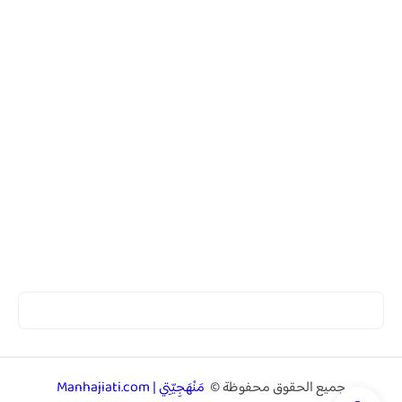
جميع الحقوق محفوظة ©
مَنْهَجِيّتِي | Manhajiati.com