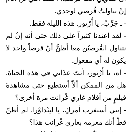
إنْ تناولتُ قُرصي لوحدي.
- ـ جَرِّبْ، يا أَرْتور. هذه الليلة فقط.
- لقد اعتدنا كثيراً على ذلك حتى أنه إنْ لم
نتناول القُرصيْن معا أظنُّ أنّ قرصاً واحد لا
يكون له أي مفعول.
- آه، يا أَرْتور، أنتَ عذَابي في هذه الحياة.
هل من الممكن ألاّ أستطيع حتى مشاهدةَ
فيلمٍ من أفلام غاري غْرانت مرة أخرى؟
- إنني أستغرب أمركِ، يا لينْداوْرا. لم أظنّ
قطّ أنك مغرمة بغاري غْرانت هذا؟