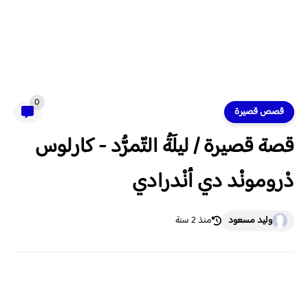
0
قصص قصيرة
قصة قصيرة / ليلَةُ التّمرُّد - كارلوس
دْرومونْد دي أنْدرادي
وليد مسعود
منذ 2 سنة