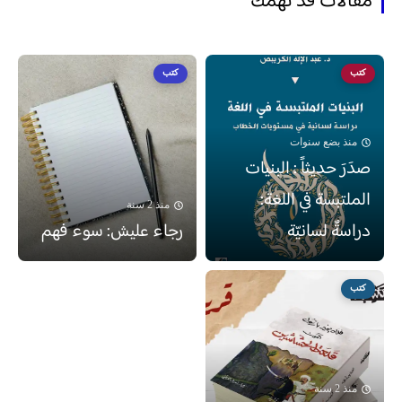
مقالات قد تهمك
كتب
كتب
منذ بضع سنوات
صدَرَ حديثاً : البنيات
الملتبسة في اللغة:
منذ 2 سنة
دراسةٌ لسانيّة
رجاء عليش: سوء فهم
كتب
منذ 2 سنة