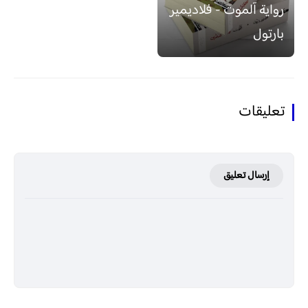
رواية آلموت - فلاديمير
بارتول
تعليقات
إرسال تعليق