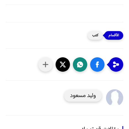
كتب
وليد مسعود