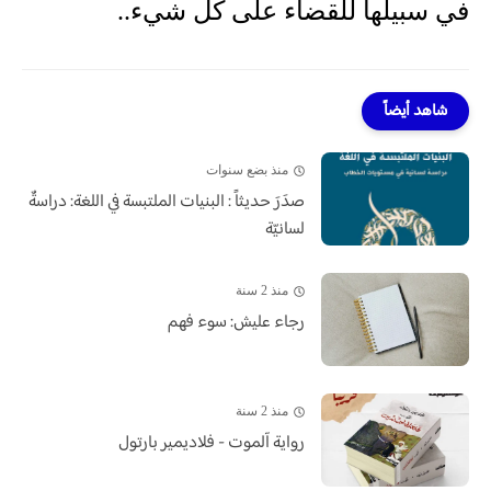
في سبيلها للقضاء على كل شيء..
شاهد أيضاً
منذ بضع سنوات
صدَرَ حديثاً : البنيات الملتبسة في اللغة: دراسةٌ
لسانيّة
منذ 2 سنة
رجاء عليش: سوء فهم
منذ 2 سنة
رواية آلموت - فلاديمير بارتول