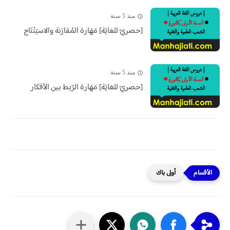
منذ 5 سنة
[حصريّ للغايَة] مَهَارة المُقارَنة والاستِنْتَاج
منذ 5 سنة
[حصريّ للغايَة] مَهَارة الرّبط بين الأفكار
أولى باك