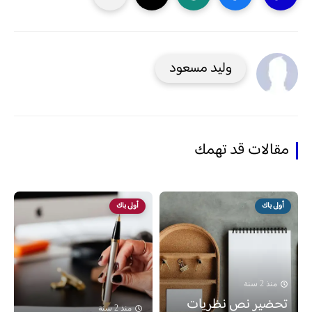
وليد مسعود
مقالات قد تهمك
أولى باك
أولى باك
منذ 2 سنة
تحضير نص نظريات
منذ 2 سنة