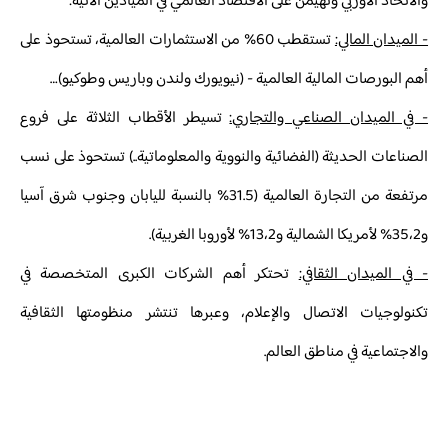
والاتحاد الأوربي وتهيمن على الاقتصاد العالمي في الميادين الآتية:
- الميدان المالي:
تستقطب 60% من الاستثمارات العالمية، تستحوذ على
أهم البورصات المالية العالمية - (نيويورك ولندن وباريس وطوكيو)…
- في الميدان الصناعي والتجاري:
تسيطر الأقطاب الثلاثة على فروع
الصناعات الحديثة (الفضائية والنووية والمعلوماتية..) تستحوذ على نسب
مرتفعة من التجارة العالمية (31.5% بالنسبة لليابان وجنوب شرق آسيا
و35،2% لأمريكا الشمالية و13،2% لأوروبا الغربية).
- في الميدان الثقافي:
تحتكر أهم الشركات الكبرى المتخصصة في
تكنولوجيات الاتصال والإعلام، وعبرها تنتشر منظومتها الثقافية
والاجتماعية في مناطق العالم.