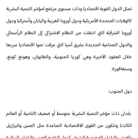
تمثل الدول القوية اقتصاديا وذات مستوى مرتفع لمؤشر التنمية البشرية
كالولايات المتحدة الأمريكية ودول أوروبا الغربية واليابان وأستراليا ودول
أوروبا الشرقية التي انتقلت من النظام الاشتراكي إلى النظام الرأسمالي
والدول الصناعية الجديدة بشرق آسيا التي عرفت نموا اقتصاديا سريعا
خلال العقود الأخيرة وهي كوريا الجنوبية، والطايوان، وهونغ كونغ،
وسنغافورة.
دول الجنوب:
بلدان ذات مؤشر التنمية البشرية متوسط أو ضعيف (النامية أو العالم
الثالث) وتتكون من القوى الاقتصادية الصاعدة مثل الصين والبرازيل
والهند، والبلدان المصدرة للبترول كدول الخليج العربي والبلدان السائرة