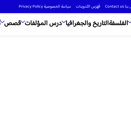
Contact us
فَهْرَس التّدوينات
سياسة الخصوصية Privacy Policy
الفلسفة
التاريخ والجغرافيا
درس المؤلفات
قصص
ن