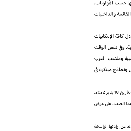
ها حسب الأولويات،
لقائمة والداخليات
ل كافة الإمكانيات
ية، وفي نفس الوقت
بية وملاعب القرب
 ونماذج مبتكرة في
وفي معرض جوابه عن سؤال حول النهوض بالموارد البشرية للقطاع، ذكر الوزير بالاتفاق المرحلي بين الوزارة والنقابات التعليمية الخمس الأكثر تمثيلية بتاريخ 18 يناير 2022،
 هذا الصدد، على عرض
، عن إرادتها الراسخة