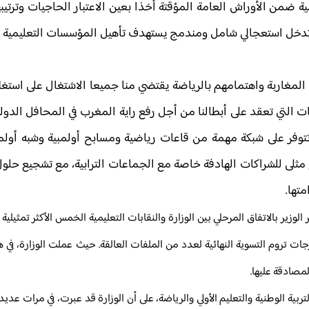
 ضمن الأوراش العامة المؤقتة أخذا بعين الاعتبار الحاجيات وترتيب
مج تدخل استعجالي شامل ومندمج يستهدف تأهيل المؤسسات التعليمية ا
المغاربة واهتمامهم بالرياضة يقتضي منا جميعا الاشتغال على استغلا
 التي تعقد على أبطالنا من أجل رفع راية المغرب في المحافل الدول
 تتوفر على شبكة مهمة من قاعات رياضية ومسابح أولمبية وشبه أولم
مثلى للشراكات الهادفة خاصة مع الجماعات الترابية، مع تشجيع حلول
متها.
ت تروم التسوية النهائية لعدد من الملفات العالقة. حيث عملت الوزارة، في
مصادقة عليها.
ية الوطنية والتعليم الأولي والرياضة، على أن الوزارة قد عبرت، في مرات عديدة