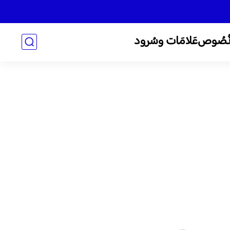
ُصُوص
عَلامَات وسُرود