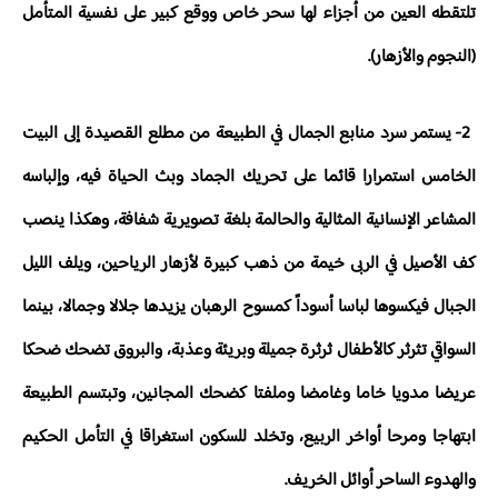
تلتقطه العين من أجزاء لها سحر خاص ووقع كبير على نفسية المتأمل
(النجوم والأزهار).
2- يستمر سرد منابع الجمال في الطبيعة من مطلع القصيدة إلى البيت
الخامس استمرارا قائما على تحريك الجماد وبث الحياة فيه، وإلباسه
المشاعر الإنسانية المثالية والحالمة بلغة تصويرية شفافة، وهكذا ينصب
كف الأصيل في الربى خيمة من ذهب كبيرة لأزهار الرياحين، ويلف الليل
الجبال فيكسوها لباسا أسوداً كمسوح الرهبان يزيدها جلالا وجمالا، بينما
السواقي تثرثر كالأطفال ثرثرة جميلة وبريئة وعذبة، والبروق تضحك ضحكا
عريضا مدويا خاما وغامضا وملفتا كضحك المجانين، وتبتسم الطبيعة
ابتهاجا ومرحا أواخر الربيع، وتخلد للسكون استغراقا في التأمل الحكيم
والهدوء الساحر أوائل الخريف.