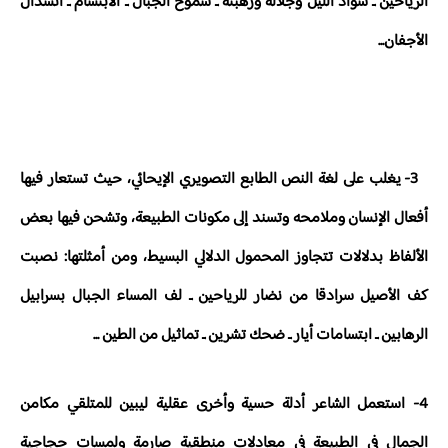
الرياحين ـ سواد الليل وجلاله ورهبته ـ شموخ الجبال ـ الابتسام ـ انسدال
الأجفان...
3- يغلب على لغة النص الطابع التصويري الإيحائي، حيث تستعار فيها
أفعال الإنسان وملامحه وتسند إلى مكونات الطبيعة، وتشحن فيها بعض
الألفاظ بدلالات تتجاوز المحمول الدلالي البسيط، ومن أمثلتها: نصبت
كف الأصيل سرادقا من نضار للرياحين ـ لف المساء الجبال بسرابيل
الرهابين ـ ابتسامات أيار ـ ضحك تشرين ـ تماثيل من الطين ...
4- استعمل الشاعر أدلة حسية وأخرى عقلية ليبين للمتلقي مكامن
الجمال في الطبيعة في معادلات منطقية صارمة ولمسات حجاجية