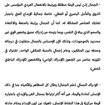
- الجمال إذن ليس قيمة مطلقة ويرتبط بالانفعال الفردي المؤسس على
الذوق والتأمل البصري أو العقلي، خاصة جمالية الإبداع الفني باعتبار
تشابك العناصر المشكلة له، كما أن الجمال يرتبط بالمتعة والاكتفاء
والسمو الذي يبثه في النفس، وبما يتيحه من إدراك عميق وشعور قوي غير
محدود بالموجودات، ولذلك فإن الإحساس بالجمال متفاوت في درجاته
وعمقه بين المتلقين، وعام إجمالي بالنسبة للمتلقي الواحد، تشترك في
تكوينه عناصر من الشعور (الإدراك الواعي) واللاشعور (الإدراك الباطني
الخفي).
- الإدراك الجمالي (علم الجمال) يطال كل المظاهر والأشياء بما في ذلك
الإنسان كمادة وقيمة، غير أنه أكثر ارتباطا بمجال الفن والإبداع، باعتباره
قيمة مركزية في هذا النشاط الإنساني، ناهيك عن كون الإبداع يمتاح مادته