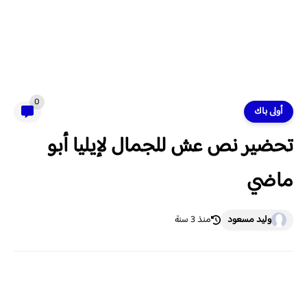
0
أولى باك
تحضير نص عش للجمال لإيليا أبو
ماضي
وليد مسعود
منذ 3 سنة