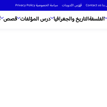
Contact us
فَهْرَس التّدوينات
سياسة الخصوصية Privacy Policy
الفلسفة
التاريخ والجغرافيا
درس المؤلفات
قصص
ن