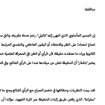
مناقشة:
إن المسير المأساوي الذي انتهى إليه "غاليلي"، رغم صحة نظريته، والتي 
تصاغ اعتمادا على الظن والاعتقاد أو اليقين العاطفي والنفسي المرتبط ب
الثانوية وراء ما نعتقده حقيقة؛ لأن الرأي أو الظن (في المعرفة العلمية
يعتبر "باشلار" أنّ الحقيقة تعلن عن ميلادها ضدا على الرأي الشائع، وف
لقد بينت النظريات وحقائقها في خضم الصراع مع الرأي الشائع ومع ما تع
"سقراط"، الذي رفض طريق إثبات الحقيقة عبر كثرة الشهود، مؤكدا أن ال