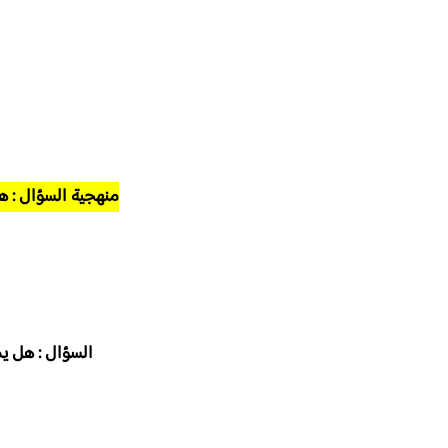
منهجية السؤال : هل
السؤال : هل يم