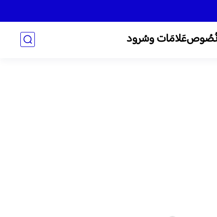
ُصُوص
عَلامَات وسُرود