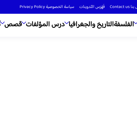
Contact us
فَهْرَس التّدوينات
سياسة الخصوصية Privacy Policy
الفلسفة
التاريخ والجغرافيا
درس المؤلفات
قصص
ن