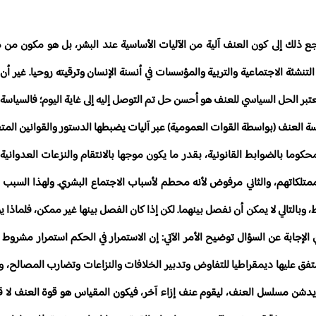
 ذلك إلى كون العنف آلية من الآليات الأساسية عند البشر، بل هو مكون من مك
تنشئة الاجتماعية والتربية والمؤسسات في أنسنة الإنسان وترقيته روحيا. غير أن 
تبر الحل السياسي للعنف هو أحسن حل تم التوصل إليه إلى غاية اليوم؛ فالسيا
سة العنف (بواسطة القوات العمومية) عبر آليات يضبطها الدستور والقوانين المتفر
 بالضوابط القانونية، بقدر ما يكون موجها بالانتقام والنزعات العدوانية ال
لكاتهم، والثاني مرفوض لأنه محطم لأسباب الاجتماع البشري. ولهذا السبب 
بالتالي لا يمكن أن نفصل بينهما. لكن إذا كان الفصل بينها غير ممكن، فلماذا 
الإجابة عن السؤال توضيح الأمر الآتي: إن الاستمرار في الحكم استمرار مشروط 
 المتفق عليها ديمقراطيا للتفاوض وتدبير الخلافات والنزاعات وتضارب المصالح،
 يدشن مسلسل العنف، ليقوم عنف إزاء آخر، فيكون المقياس هو قوة العنف لا قو