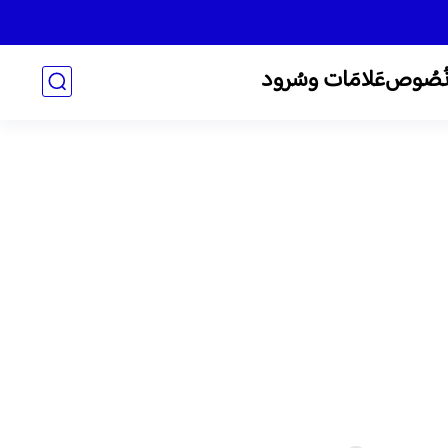
ُصُوص
عَلامَات وسُرود