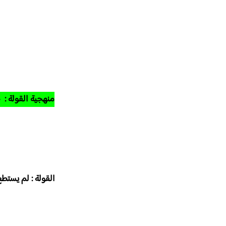
منهجية القولة :
ط
القولة : لم يستط