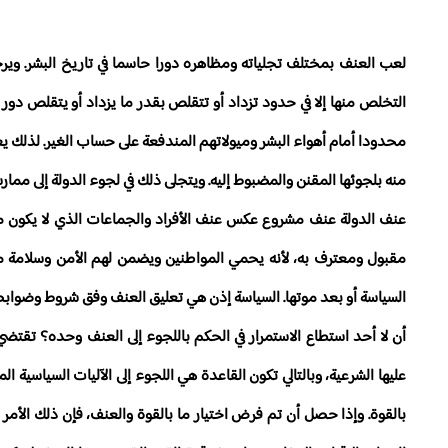
لعب العنف بمختلف تجلياته ومظاهره دورا حاسما في تاريخ البشر. ويرجع
التخلص منها إلا في حدود تزداد أو تتقلص بقدر ما يزداد أو يتقلص دور ال
محدودا أمام أهواء البشر وميولاتهم المندفعة على حساب الغير. لذلك يع
منه بلجوئها المقنن والمضبوط إليه. ويتجلى ذلك في لجوء الدولة إلى ممار
عنف الدولة عنف مشروع عكس عنف الأفراد والجماعات الذي لا يكون محكوما
مقبول ومعترف به، لأنه يحمي المواطنين ويضمن لهم الأمن وسلامة ممت
السياسة أو بعد موتها. السياسة إذن هي تعليق العنف وفق شروط وضوابط، و
أن لا أحد استطاع الاستمرار في الحكم باللجوء إلى العنف وحده؟ تقتضي 
عليها الشرعية، وبالتالي تكون القاعدة هي اللجوء إلى الآليات السياسية
بالقوة. وإذا حصل أن تم فرض اختيار ما بالقوة والعنف، فإن ذلك الأمر