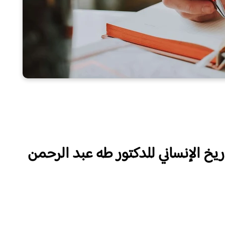
يخ الإنساني
للدكتور طه عبد ال