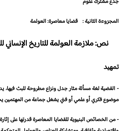
جذع مشترك علوم
المجزوءة الثانية : قضايا معاصرة: العولمة
نص: ملازمة العولمة للتاريخ الإنساني
ل
تمهيد
- القضية لغة مسألة مثار جدل ونزاع مطروحة للبث فيها، 
موضوع فكري أو علمي أو فني يشغل جماعة من المهتمين يحاو
- من الخصائص البنيوية للقضايا المعاصرة قدرتها على إثارة
واقتصادية وثقافية، ومتشابكة العناصر والعوامل المتحكمة 