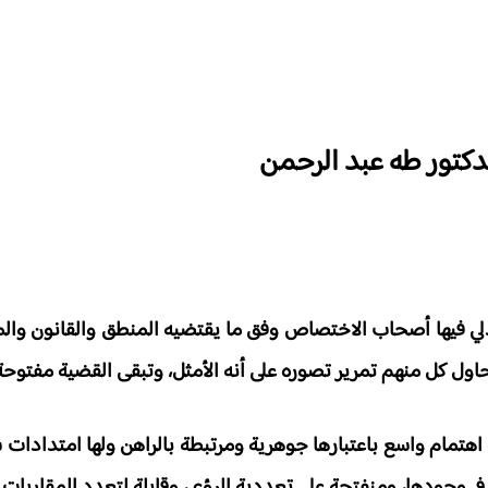
لدكتور طه عبد الر
يدلي فيها أصحاب الاختصاص وفق ما يقتضيه المنطق والقانون وا
ل كل منهم تمرير تصوره على أنه الأمثل، وتبقى القضية مفتوحة
 اهتمام واسع باعتبارها جوهرية ومرتبطة بالراهن ولها امتدادات 
في وجودها، ومنفتحة على تعددية الرؤى، وقابلة لتعدد المقاربات.