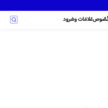
ُصُوص
عَلامَات وسُرود