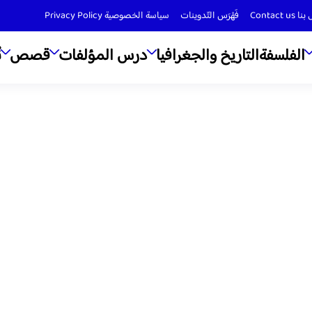
Contact us
فَهْرَس التّدوينات
سياسة الخصوصية Privacy Policy
الفلسفة
التاريخ والجغرافيا
درس المؤلفات
قصص
ن