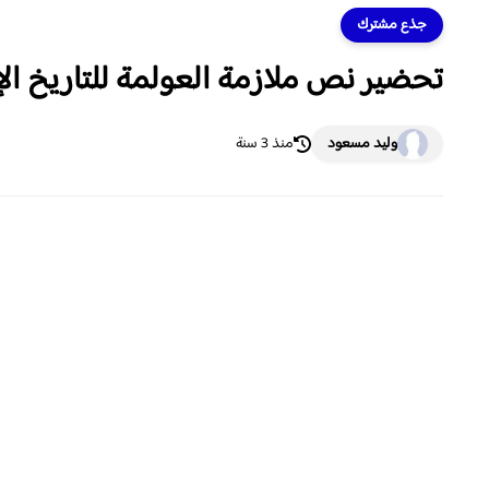
جذع مشترك
تحضير نص ملازمة العولمة للتاريخ الإ
وليد مسعود
منذ 3 سنة