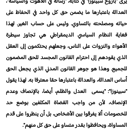
يرى "باروخ سبينوزا" في كتابه، "رسالة في اللاهوت والسياسة"،
العدالة باعتبارها ما يضمن حق كل واحد في الحفاظ على
حياته ومصلحته بالتساوي. وليس على حساب الغير. لهذا
فغاية النظام السياسي الديمقراطي هي تجاوز سيطرة
الأهواء والنزوات على الناس، وجعلهم يحتكمون إلى العقل
الذي يقودهم إلى احترام القانون المجسد للحق المضمون
للجميع. وهذا هو جوهر القانون المدني الذي يجعل الحق
أساس العدالة، والعدالة باعتبارها حقا معترفا به. لهذا يقول
"سبينوزا": "يسمى العدل والظلم، أيضا، بالإنصاف وعدم
الإنصاف، لأن من واجب القضاة المكلفين بوضع حد
للخصومات ألا يفرقوا بين الأشخاص، بل أن ينظروا على قدم
المساواة، ويحافظوا بقدر متساو على حق كل منهم".