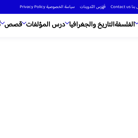
Contact us
فَهْرَس التّدوينات
سياسة الخصوصية Privacy Policy
الفلسفة
التاريخ والجغرافيا
درس المؤلفات
قصص
ن