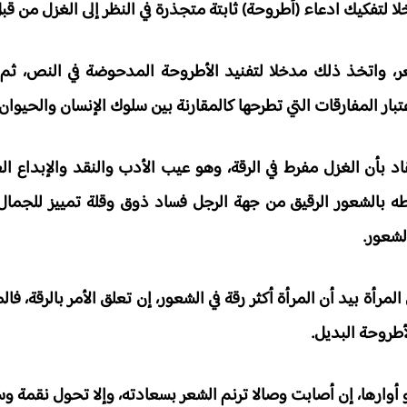
لا لتفكيك ادعاء (أطروحة) ثابتة متجذرة في النظر إلى الغزل من قبل 
شعر، واتخذ ذلك مدخلا لتفنيد الأطروحة المدحوضة في النص، ثم ا
اعتبار المفارقات التي تطرحها كالمقارنة بين سلوك الإنسان والحيوا
قاد بأن الغزل مفرط في الرقة، وهو عيب الأدب والنقد والإبداع الع
بطه بالشعور الرقيق من جهة الرجل فساد ذوق وقلة تمييز للجما
لشعور.
لمرأة بيد أن المرأة أكثر رقة في الشعور، إن تعلق الأمر بالرقة، فا
طروحة البديل.
يخبو أوارها، إن أصابت وصالا ترنم الشعر بسعادته، وإلا تحول نقمة و