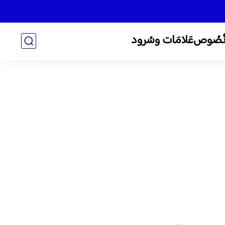
ُصُوص
عَلامَات وسُرود