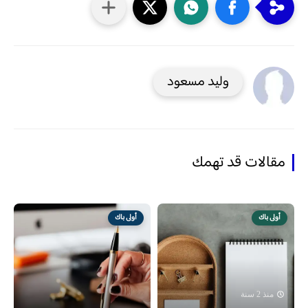
وليد مسعود
مقالات قد تهمك
أولى باك
أولى باك
منذ 2 سنة