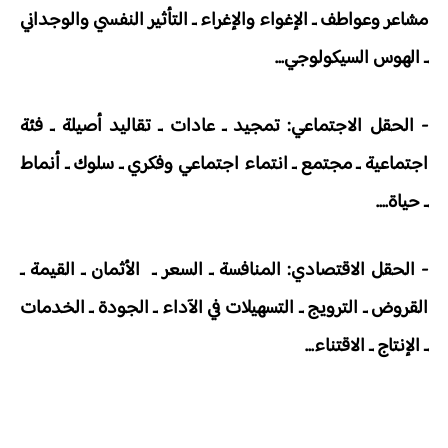
مشاعر وعواطف ـ الإغواء والإغراء ـ التأثير النفسي والوجداني
ـ الهوس السيكولوجي...
- الحقل الاجتماعي: تمجيد ـ عادات ـ تقاليد أصيلة ـ فئة
اجتماعية ـ مجتمع ـ انتماء اجتماعي وفكري ـ سلوك ـ أنماط
ـ حياة....
- الحقل الاقتصادي: المنافسة ـ السعر ـ الأثمان ـ القيمة ـ
القروض ـ الترويج ـ التسهيلات في الآداء ـ الجودة ـ الخدمات
ـ الإنتاج ـ الاقتناء...