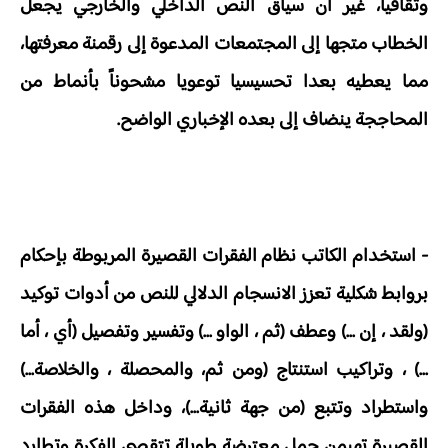
وثقافيا، غير أن سياق النص الداخلي والخارجي يجعل
الخطاب متجها إلى المجتمعات المدعوة إلى رقمنة معرفتها،
مما يعطيه بعدا تحسيسيا توعويا مشحوناً بأنماط من
المحاججة ينضاف إلى بعده الإخباري الواضح.
- استخدام الكاتب نظام الفقرات القصيرة المربوطة بإحكام
بروابط شكلية تعزز الانسجام الدلالي للنص من أدوات توكيد
(ولقد ، إن ...) وعطف (ثم ، الواو ...) وتفسير وتفصيل (أي ، أما
...) ، وتراكيب استنتاج (ومن ثم، والمحصلة ، والخلاصة...)
واستطراد وتتبع (من جهة ثانية...)، وداخل هذه الفقرات
القصيرة تهيمن جمل معترضة طويلة تتقصى الفكرة وتطارد