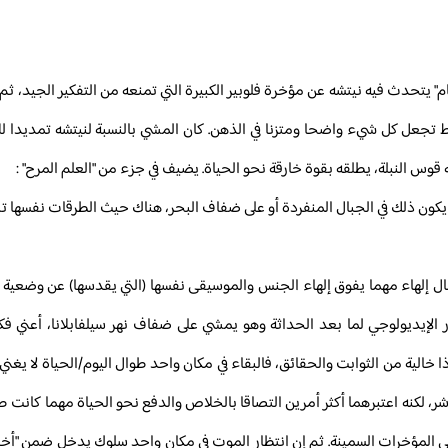
حدث فيه نيتشه عن مؤخرة فلوبير الكبيرة التي تمنعه من التفكير الجيد، ثم ي
اط تجعل كل شيء واضحا ومتزنا في الذهن. كان المشي بالنسبة لنيتشه تمديدا 
وس النبلة، يطلقه بقوة خارقة نحو الحياة. يضيف في جزء من "العلم المرح" :
ن يكون ذلك في الجبال المنفردة أو على ضفاف البحر، هناك حيث الطرقات نفسها 
جبال إلهاء مهما يفوق إلهاء الجنس والموسيقى نفسها (التي يقدسها) عن وضعية 
يديولوجي لما بعد الحداثة وهو يمشي على ضفاف نهر سيلفابلانا، أعني فكرة
ذا خالية من الثوابت والحقائق، فالبقاء في مكان واحد طوال اليوم/الحياة لا يغن
ر، لكنه اعتبرهما أكثر أمرين التصاقا بالخلاص والدفع نحو الحياة مهما كانت ط
لى المؤخرات السمينة. ثم إن انتظار الموت في مكان واحد سلوك يدخل ضمن "أخلا