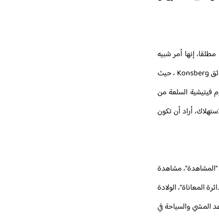
فات" إلى أن التفكير تحت السماء Sub Dio عادة لا يمكن تغييرها مطلقا، إنها أمر شبيه
بطريقة تابثة في التفكير والكتابة، وكانط كان نفسه مشّاء، فمعظم من عاصروه كانوا على ثقة تامة بأنه سيظهر مساء كل يوم على الساعة الخامسة في حدائق Konsberg ، حيث
وم فيتيشية السلعة من
تهلاك، أراد أن تكون
ن "المشاهدة"، مشاهدة
رة المعاناة"، الولادة
د المشي والسياحة في