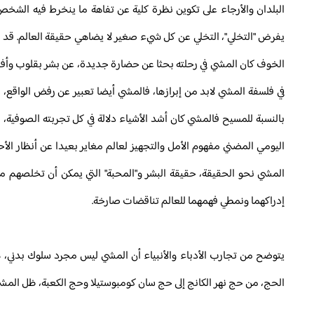
البلدان والأرجاء على تكوين نظرة كلية عن تفاهة ما ينخرط فيه الشخص
يفرض "التخلي"، التخلي عن كل شيء صغير لا يضاهي حقيقة العالم. قد 
الخوف كان المشي في رحلته بحثا عن حضارة جديدة، عن بشر بقلوب وأفئدة
في فلسفة المشي لابد من إبرازها، فالمشي أيضا تعبير عن رفض الواقع،
بالنسبة للمسيح فالمشي كان أشد الأشياء دلالة في كل تجربته الصوفية، 
اليومي المضني مفهوم الأمل والتجهيز لعالم مغاير بعيدا عن أنظار الأح
المشي نحو الحقيقة، حقيقة البشر و"المحبة" التي يمكن أن تخلصهم م
إدراكهما ونمطي فهمهما للعالم تناقضات صارخة.
يتوضح من تجارب الأدباء والأنبياء أن المشي ليس مجرد سلوك بدني، ه
الحج، من حج نهر الكانج إلى حج سان كومبوستيلا وحج الكعبة، ظل المش