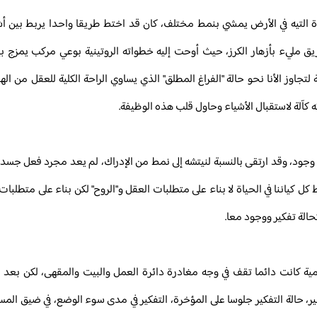
 على عكس الذين ذكرنا من عبدة التيه في الأرض يمشي بنمط مختلف، كان قد اختط طريقا واحدا يربط
مليء بأزهار الكرز، حيث أوحت إليه خطواته الروتينية بوعي مركب يمزج بي
، هناك سك مفهوم "الصحو الذاتي L'éveil à soi" كطريقة لتجاوز الأنا نحو حالة "الفراغ المطلق" الذي يساوي الراحة الكلية
 كآلة لاستقبال الأشياء وحاول قلب هذه الوظيفة.
 وجود، وقد ارتقى بالنسبة لنيتشه إلى نمط من الإدراك، لم يعد مجرد فعل جسدي
ل كياننا في الحياة لا بناء على متطلبات العقل و"الروح" لكن بناء على متطلبات
الة تفكير ووجود معا.
مية كانت دائما تقف في وجه مغادرة دائرة العمل والبيت والمقهى، لكن بعد ا
 حالة التفكير جلوسا على المؤخرة، التفكير في مدى سوء الوضع، في ضيق المسار