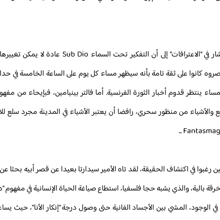
إن تابعنا البحث في السلوكيات الفردية للكتاب لن نتوقف أبدا، فروسو أشار في "الاعترا
اء ينتظر قدوم أخبار الثورة الفرنسية. أما فالتر بينيامين، فبإيحاء من مفه
والأشياء من منظور سحري، رافضا أن يعتبر الأشياء في المدينة مجرد سلع للاس
 رغبوا في اكتشاف الحقيقة، لقد تاه الأمير سيدارتا بعيدا عن قصر أبيه بحثا ع
 خرقة بالية، والذي يشبه حجا فلسفيا، استطاع صياغة الحياة الإنسانية في مفهوم "دائ
الوجود، المشي بين الأجساد الفانية حتى وصول درجة "إنكار الأنا"، حيث يساع