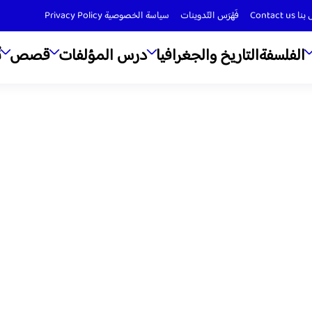
Contact us
فَهْرَس التّدوينات
سياسة الخصوصية Privacy Policy
الفلسفة
التاريخ والجغرافيا
درس المؤلفات
قصص
ن