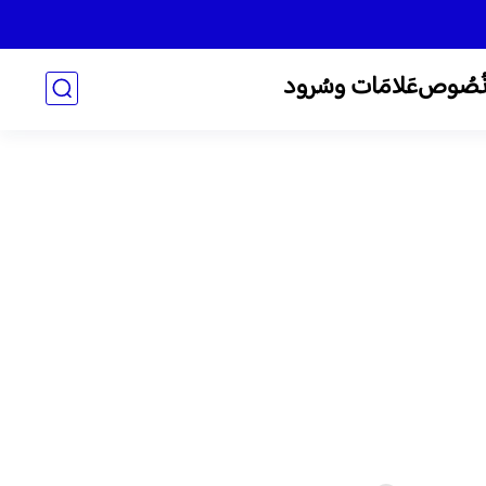
ُصُوص
عَلامَات وسُرود