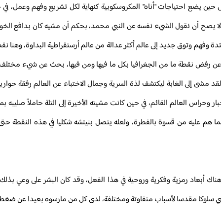
 حين يضع احتياجات "أناه" المكروسكوبية كنهاية لكل تشريع وفهم وعمل، في حي
لا يصح أن نقول الشيء نفسه عن النبي محمد، بحكم أن مشيه كان بدافع الخو
 وفهم وتوق جديد إلى عالم أكثر عدالة من عالم أرستقراطية البداوة، وهنا نق
 عن رفض نقطة ما من الجغرافيا بكل ما فيها ومن فيها، بحث عن شيء مختلف في
لقد مشى إلى الغابة ليكتشف لذة السرية وجمال الاختباء عن العالم رفقة حواري
بار وحراس العالم القائم، في حين كانت مشيته الأخيرة إلى التلة حاملاً صليبه
ما هم عليه من قسوة بالفطرة، ولعله يتصل بنيتشه شكليا في هذه النقطة حت
ناك أبعاد رمزية وفكرية وروحية في هذا الفعل، وقد كان البشر على وعي بذلك
ي سلوكا مقدسا لأسباب متفاوتة ومختلفة، لدى كل من مارسوه بعيدا عن ضغط ا