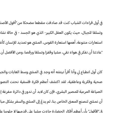
في أول قراءات الشباب كنت قد صادفت مقطعا مضحكا من "أفول الأصنام" يت
وتسلقا للجبال، حيث يكون العقل الكبير- الذي هو الجسد - في حالة نش
استعارات متنوعة، أهمها استعارة القوس، المشي هو تمديد للإنسان كأنه ق
"عادتنا أن نفكر في هواء نقي، مشيا وقفزا وتسلقا ورقصا، ومن الأفضل أ
كان أول انطباع لي وأنا أقرأ نيتشه أنه وجد في المشي وسط الغابات وال
صحية وفكرية وعاطفية، لقد اكتشف أعظم فكرة فلسفية نحتت التصور الإ
الصياغة المرعبة للمصير البشري، فإن كان لابد أن ندور في دائرة مفرغة إ
أن نمشي لنصنع المعنى الخاص بنا، لم يدعُ إلى المشي والسفر بشكل مباش
في "الأفول" بأن أعظم أفكار الحضارة جاءت مشيا على قدميها لا جلوسا ع