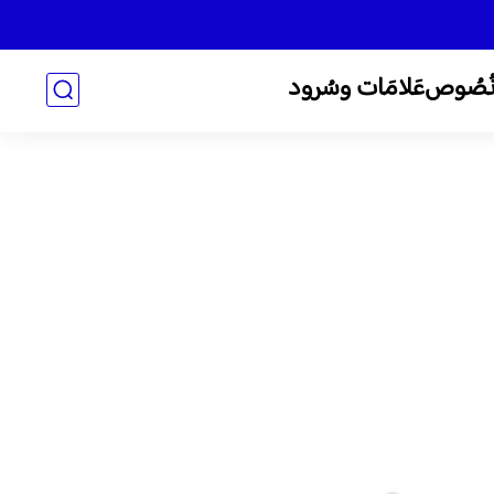
ُصُوص
عَلامَات وسُرود