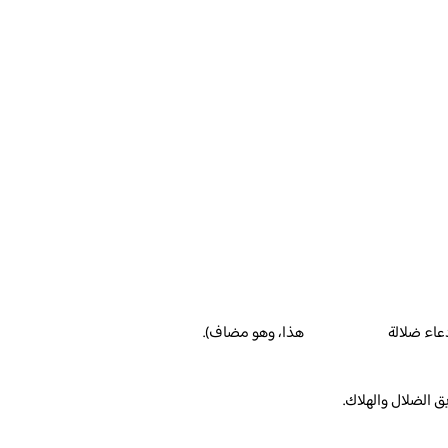
ه : دعاء ضلالة هذا، وهو مضاف).
لضلال والهلاك.