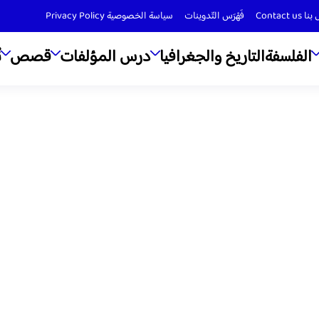
Contact us
فَهْرَس التّدوينات
سياسة الخصوصية Privacy Policy
الفلسفة
التاريخ والجغرافيا
درس المؤلفات
قصص
ن