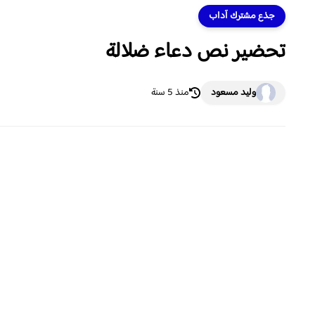
جذع مشترك آداب
تحضير نص دعاء ضلالة
وليد مسعود
منذ 5 سنة