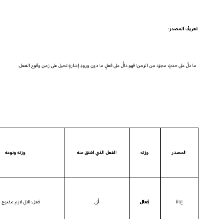
تعريفُ المصدر
:
ما دلّ على حدثٍ مجرّد من الزمن؛ فهو دالٌّ على فعلٍ ما دون ورودِ إشارةٍ تحيل على زمن وقوع الفعل.
المصدر
وزنه
الفعل الذي اشتق منه
وزنه ونوعه
إِبَا
ءٌ
فِعال
أَبَى
فعل: ثلاثي لازم مفتوح 