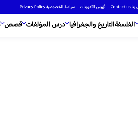
Contact us
فَهْرَس التّدوينات
سياسة الخصوصية Privacy Policy
الفلسفة
التاريخ والجغرافيا
درس المؤلفات
قصص
ن