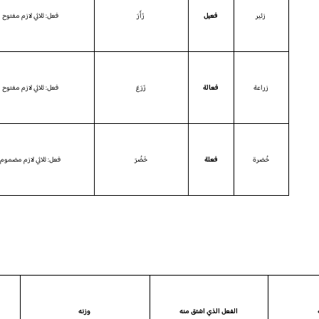
زئير
فعيل
زَأَرَ
فعل: ثلاثي لازم مفتوح 
زراعة
فعالة
زَرَعَ
فعل: ثلاثي لازم مفتوح 
خُضرة
فعلة
خَضُرَ
فعل: ثلاثي لازم مضموم 
الفعل الذي اشتق منه
وزنه