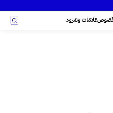
ُصُوص
عَلامَات وسُرود