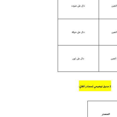
العين
دال على صوت
العين
دال على حرفة
العين
دال على لون
2. جدول توضيحي لمصادر الثلاثي:
المصدر