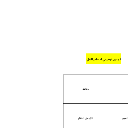
1. جدول توضيحي لمصادر الثلاثي:
دلالته
العين
دال على امتناع