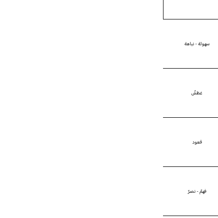
سهولة - نباهة
عَطَشٌ
قعود
فهمٌ - نصرٌ