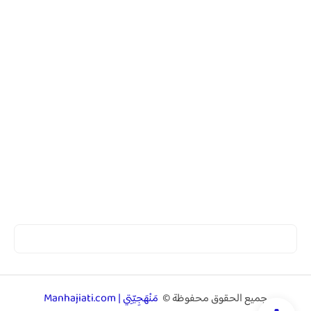
جميع الحقوق محفوظة ©
مَنْهَجِيّتِي | Manhajiati.com