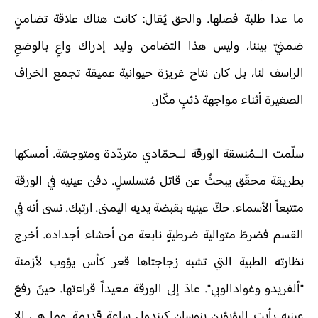
ما عدا طلبة فصلها. والحق يُقال: كانت هناك علاقة تضامنٍ
ضمنيّ بيننا، وليس هذا التضامن وليد إدراك واعٍ بالوضعِ
الراسف لنا، بل كان نتاج غريزة حيوانية عميقة تجمع الخراف
الصغيرة أثناء مواجهة ذئبٍ مكّار.
سلّمت الــمُنسقة الورقة لــحمّادي متردّدة ومتوجسّة. أمسكها
بطريقة محقّق يبحثُ عن قاتل مُتسلسلٍ. دفن عينيه في الورقة
متتبعاً الأسماء. حكّ عينيه بقبضة يديه اليمنى. ارتبك. نسى أنه في
القسم فضرطَ متوالية ضرطيةٍ نابعة من أحشاء أجداده. أخرج
نظارته الطبية التي تشبه زجاجتاها قعر كأس يؤوب لأزمنة
"ألفريدو وغوادالوبي". عادَ إلى الورقة معيداً قراءتها. حينَ رفعَ
عينيه رأيت البؤبؤين ينوسان كبندولِ ساعةٍ قديمة. وما هي إلا