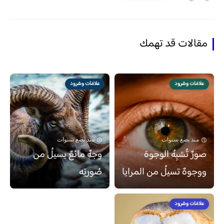
مقالات قد تهمك
علامَات وسُرود
علامَات وسُرود
منذ بضع سنوات
منذ بضع سنوات
صورٌ تُشبِهُ الوجوهَ
وجهٌ مائعٌ يسيلُ من
ووجوهٌ تسيلُ من المرايا
صُورتِه
علامَات وسُرود