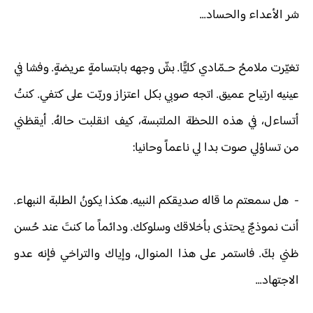
شر الأعداء والحساد...
تغيّرت ملامحُ حـمّادي كليًّا. بشّ وجهه بابتسامةٍ عريضةٍ. وفشا في
عينيه ارتياح عميق. اتجه صوبي بكل اعتزاز وربّت على كتفي. كنتُ
أتساءل، في هذه اللحظة الملتبسة، كيف انقلبت حالهُ. أيقظني
من تساؤلي صوت بدا لي ناعماً وحانيا:
-
هل سمعتم ما قاله صديقكم النبيه. هكذا يكونُ الطلبة النبهاء.
أنت نموذجٌ يحتذى بأخلاقك وسلوكك. ودائماً ما كنتَ عند حُسن
ظني بكَ. فاستمر على هذا المنوال، وإياك والتراخي فإنه عدو
الاجتهاد...