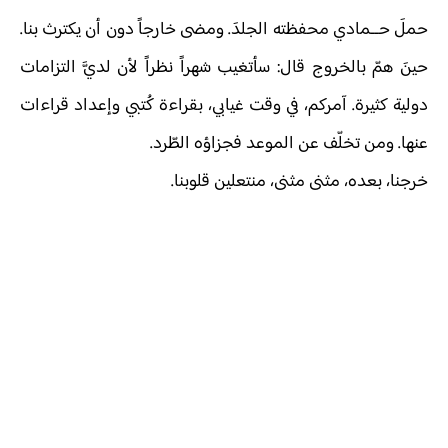
حملَ حــمادي محفظته الجلدَ. ومضى خارجاً دون أن يكترث بنا.
حينَ همّ بالخروج قال: سأتغيب شهراً نظراً لأن لديَّ التزامات
دولية كثيرة. آمركم، في وقت غيابي، بقراءة كُتبي وإعداد قراءات
عنها. ومن تخلّف عن الموعد فجزاؤه الطّرد.
خرجنا، بعده، مثنى مثنى، منتعلين قلوبنا.