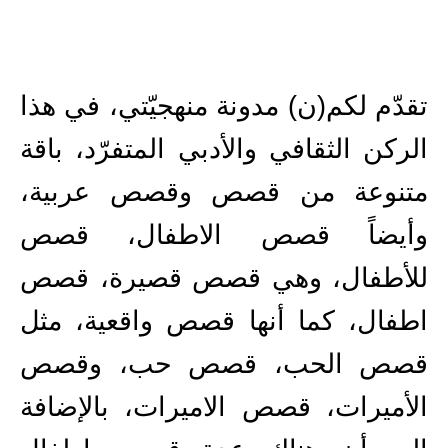
تقدّم لكم(ن) مدونة منهجيّتي، في هذا
الركن الثقافي والأدبي المتفرّد، باقة
متنوعة من قصص
و
قصص عربية
،
وأيضاً
قصص الاطفال
،
قصص
للأطفال
، وهي
قصص قصيرة
،
قصص
اطفال
، كما أنها
قصص واقعية
، مثل
قصص الحب
،
قصص حب
، و
قصص
الأميرات
،
قصص الاميرات
، بالإضافة