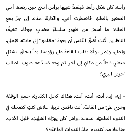
رأسه. كان شكل رأسه مُبقعاً: شبيها برأس أختي حين رصّعه أخي
الصغير بالعلكِ، فاضطرت أمّي، والكارثة هذه، إلى جزّ بقع
العلك؛ ما أسفرَ عن ظهور سلسلةِ هضابٍ جوفاءَ تخيفُ
الناظرين. كُنت أُمَنّي النّفس أن يعودَ "حمّادي" إلى عادته، فيُملي،
ويُملي، ويُملي، وألا يقلب القاعةَ على رؤوسنا. بدأ يبحلقُ، بشكلٍ
مبعثرٍ، ناطاً من مكانٍ إلى آخر. ثم وجه مُسدّسَه صوبَ الطالب
"حزين البري":
-
إيه، إيه، أنت، أنت، أنت، هذاك كحل الكمّارة، جمع الوقفة
وخرج عليّ من القاعة. أنت ناقص تربية، علاش كنتِ كضحك في
الندوة العلميّة، ه...ه...ه...واش كان يهرّك السْلِيبْ. قليل الأدب،
حنا علا من كنديروا هاذ الندوات الوازنة؟؟