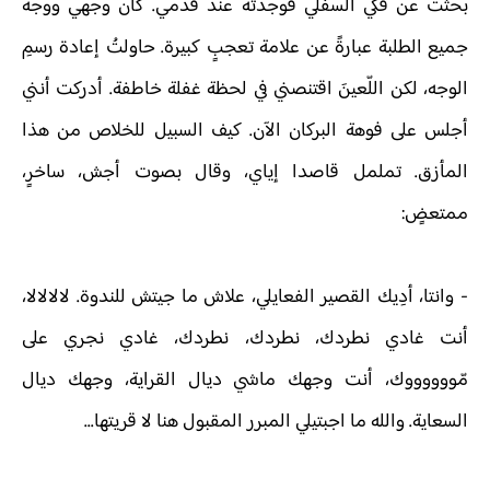
بحثتُ عن فكي السفلي فوجدته عند قدمي. كان وجهي ووجه
جميع الطلبة عبارةً عن علامة تعجبٍ كبيرة. حاولتُ إعادة رسمِ
الوجه، لكن اللّعينَ اقتنصني في لحظة غفلة خاطفة. أدركت أنني
أجلس على فوهة البركان الآن. كيف السبيل للخلاص من هذا
المأزق. تململ قاصدا إياي، وقال بصوت أجش، ساخرٍ،
ممتعضٍ:
-
وانتا، أدِيك القصير الفعايلي، علاش ما جيتش للندوة. لالالالا،
أنت غادي نطردك، نطردك، نطردك، غادي نجري على
مّووووووك، أنت وجهك ماشي ديال القراية، وجهك ديال
السعاية. والله ما اجبتيلي المبرر المقبول هنا لا قريتها...