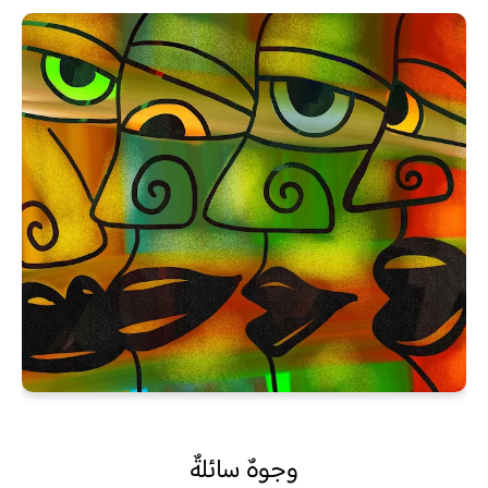
وجوهٌ سائلةٌ