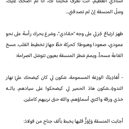
أستاذي العظيم، أنت تعرف محبّتنا لكَ، أنا لم أضحك عليك،
وسَلْ المنسقة إنْ لم تصدقني...
ظهرَ ارتياحٌ جُزئي على وجه "حمّادي"، وشرعَ يحرك رأسهُ على نحو
عمودي، صعودا وهبوطا؛ كحركة خطِّ جهاز تخطيط القلب. مسحَ
القاعةَ مسحاً، ويممَ شطرَ المنسقة بعيون تتوسّل الصرامة:
-
أَهَادِيكْ الوزغة المسمومة، شكون لي كان كيضحك عليّ نهار
الندوةِ...شكون هاذ الحمير لي كيضحكوا على سيادهم، يالــه
خذي ورقة واكتبي أسماؤهم، والله حتى نربيهم كاملين.
أجابت المنسقة وَإوَزُّ قلبها يخبط بألف جناح من فولاذ: