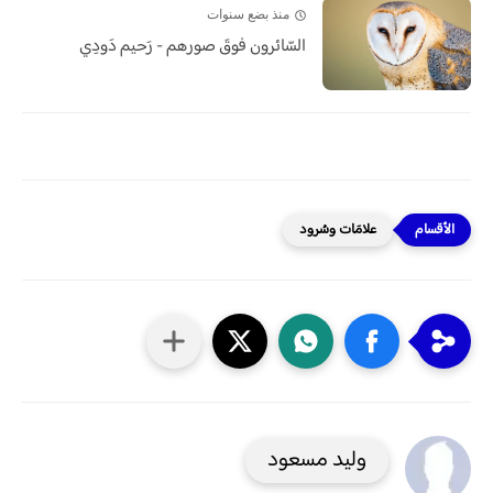
منذ بضع سنوات
السّائرون فوقَ صورهم - رَحيم دَودِي
علامَات وسُرود
وليد مسعود