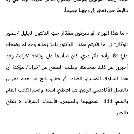
دقيقة حتى تفجّر في وجهنا جميعاً:
-
ما هذا الهراء، لو تعرفون مقدّار حبّ الدكتور الجليل "خنفور
الوكّال" لي، ما فكرتم هكذا. الدكتور نادرُ زمانه وهو لم يضحك
عليَّ قطُّ. رأيته بأمّ عيني. كان متأسفاً على وقاحة "حُرام"، وقد
أخبرني عن ذلك بفخامته، وطلب الصفح عن "حُرام"، مؤكدا أن
هذا السلوك المشين، الصادر في حقي، نابع عن عدم تمرس
بالعمل الأكاديمي الرفيع. هيا اشطبي اسمه واسم الكاتب العام
بالقلم. لالالا، اشطبيهما بالمبيض، فأسماء الشرفاء لا تلطّخ
بالحبر...