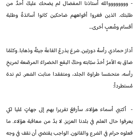
-
ووووووووالله أستاذنا المفضال لم يضحك عليكَ أحدٌ من
طلبتك. الذين فغروا أفواههم ضاحكين كانوا أساتذةً وطلبة
أقسام وشُعبٍ أخرى...
أدارَ حمادي رأسهُ دورتين. شرعَ يذرعُ القاعةَ جيئةً وذهابا. وكلمّا
ضاقَ به الأمرُ أخذَ سبّابته وحكّ البقع الخضراءَ المرصّعة لمريخِ
رأسه، متحسّسا طراوة الجلد، ومتفقدا منابت الشعر. ثم ندهَ
مُستطرداً:
-
أكتبي أسماء هؤلاء. سأرفعُ تقريرا بهم إلى جهاتٍ عُليا لكي
يعرفوا حال العلم في بلدنا العزيز. لا بدّ من معاقبة هؤلاء. ما
فعلوه حرام في الشرع والقانون. الواجب يقتضي أن نقف في وجه