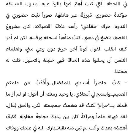
في اللحظة التي كنت أهمّ فيها بالردّ عليه ابتدرت المنسقة
مؤكدةً حضوري، مُبرزةً، عبر هاتفها، صوراً تثبت حضوري في
الندوة. حرك "حمّادي" رأسه دلالة اللامبالاة. كان مشروعُ
القصفِ ينضجُ في ذهني، كنتُ متأهباً لسحقهِ ورفسهِ، لكن لم أدر
كيف انقلب القول قولاً آخر، خرجَ دون وعي مني، ولعلماء
النفس أن يحللوا هذه الحالة فهي خليقة بالتحليل. قلت له
محتدا:
-
كنتُ حاضراً أستاذي المفضال...وأَفَدْتُ من علمكم
العميم...واسمح لي أستاذي، يا وحيد زمنك، أن أقول: لو لم أرَ ما
فعلته بـــ"حرام" لكنتُ قد هشمتُ جمجمته، لكن، والحق يُقال،
لقد قهرته علماً وعراكاً، كان بين يديكَ دجاجةً مغلوبة. فكيفَ
أهشمُه بعدكَ وأنت لم تبق منه بقية...بارك الله في علمك ووقاك