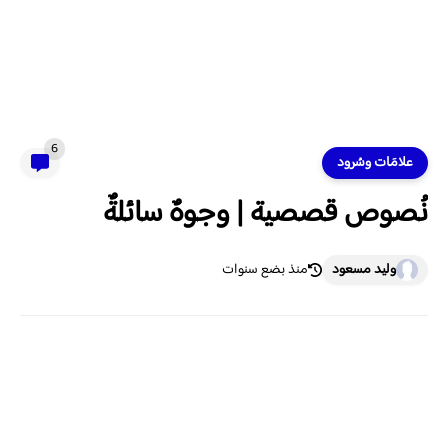
6
علامَات وسُرود
نُصوص قصصية | وجوهٌ سائلةٌ
وليد مسعود
منذ بضع سنوات