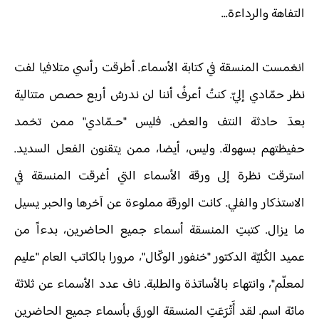
التفاهة والرداءة...
انغمست المنسقة في كتابة الأسماء. أطرقت رأسي متلافيا لفت
نظر حمّادي إليّ. كنتُ أعرفُ أننا لن ندرسُ أربع حصص متتالية
بعدَ حادثة النتف والعض. فليس "حـمّادي" ممن تخمد
حفيظتهم بسهولة. وليس، أيضا، ممن يتقنون الفعل السديد.
استرقت نظرة إلى ورقة الأسماء التي أغرقت المنسقة في
الاستذكار والفلي. كانت الورقة مملوءة عن آخرها والحبر يسيل
ما يزال. كتبتِ المنسقة أسماء جميع الحاضرين، بدءاً من
عميد الكُليّة الدكتور "خنفور الوكّال"، مرورا بالكاتب العام "عليم
لمعلّم"، وانتهاء بالأساتذة والطلبة. ناف عدد الأسماء عن ثلاثة
مائة اسم. لقد أَتْرَعَتِ المنسقة الورقَ بأسماء جميع الحاضرين