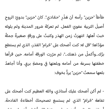
طأطأ "حزين" رأسه آنَ هَذْرِ "حمّادي". كانَ "حزين" بدويّ الروحِ
أصيلَ التربية عفويَ الفعل. لم تعركهُ شرور المدينة ولم يلوثه
خبث أهلها. انتهزتُ زمن الهذر وكتبتُ على ورقةٍ صغيرةً جملةً
مؤدّاها: "قل له: كنت أضحك على "حُرام" القذر، الذي لم يستطع
بزّك...وأكملْ من ذهنك..."، ثم مرّرت الورقة أمامه. حين قرأها
خطفتها بسرعة من أمامه وبلعتها في ومضةِ برقٍ. وأنا أجاهدُ
بلعها سمعتُ "حزين" يردُّ بخوف:
-
لم أكن أضحك عليك أستاذي، والله العظيم كنت أضحك على
تفاهة "حُرامَ" الذي لم يستسغ تصحيحكَ أخطاءهُ الفادحةَ.