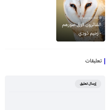
منذ بضع سنوات
السّائرون فوقَ صورهم
- رَحيم دَودِي
تعليقات
إرسال تعليق