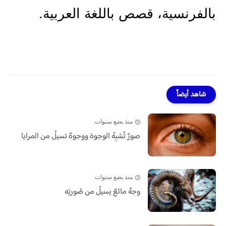
بالفرنسية
،
قصص باللغة العربية.
شاهد أيضاً
منذ بضع سنوات
صورٌ تُشبِهُ الوجوهَ ووجوهٌ تسيلُ من المرايا
منذ بضع سنوات
وجهٌ مائعٌ يسيلُ من صُورتِه