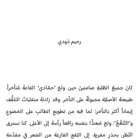
رحيم دَودي
كانَ جميعُ الطّلبةِ صامتينَ حين ولجَ "حمّادي" القاعةَ مُتأخراً.
طبيعتهُ الأصليّة مجبولةٌ على التأخر. وقد زادتهُ منقلباتُ التثقُّف
إيماناً أكثر بالتأخر؛ لما فيه من تطويعِ الطالبِ على الخضوعِ
و"التّنَعُّجِّ". ولجَ مُعتدًّا بنفسه رافعاً رأسهُ إلى الأعلى. كنا نسترق
النّظر، بحذرٍ مفرطٍ، إلى البُقع الفارغة من الشعر في مقدّمة