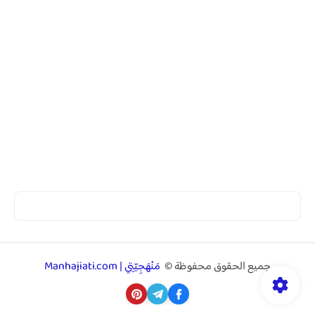
جميع الحقوق محفوظة ©
مَنْهَجِيّتِي | Manhajiati.com