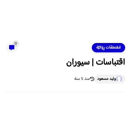
0
مُقتطفَات رِوَائيّة
اقتباسات | سيوران
وليد مسعود
منذ 5 سنة