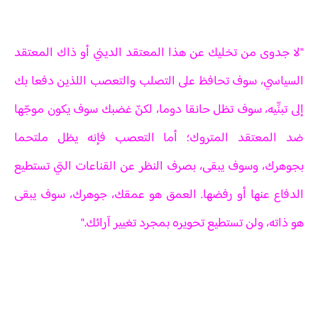
"لا جدوى من تخليك عن هذا المعتقد الديني أو ذاك المعتقد
السياسي، سوف تحافظ على التصلب والتعصب اللذين دفعا بك
إلى تبنِّيه، سوف تظل حانقا دوما، لكنّ غضبك سوف يكون موجّها
ضد المعتقد المتروك؛ أما التعصب فإنه يظل ملتحما
بجوهرك، وسوف يبقى، بصرف النظر عن القناعات التي تستطيع
الدفاع عنها أو رفضها. العمق هو عمقك، جوهرك، سوف يبقى
هو ذاته، ولن تستطيع تحويره بمجرد تغيير آرائك."