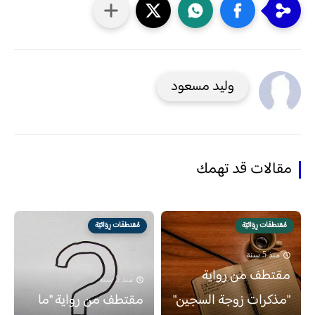
وليد مسعود
مقالات قد تهمك
مُقتطفَات رِوَائيّة
مُقتطفَات رِوَائيّة
منذ 5 سنة
مقتطف من رواية
منذ 5 سنة
"مذكرات زوجة السجين"
مقتطف من رواية "ما