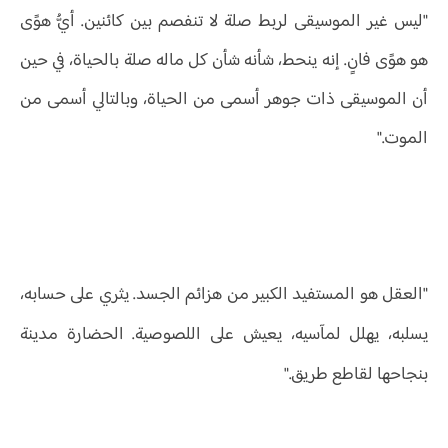
"ليس غير الموسيقى لربط صلة لا تنفصم بين كائنين. أيُّ هوًى
هو هوًى فانٍ. إنه ينحط، شأنه شأن كل ماله صلة بالحياة، في حين
أن الموسيقى ذات جوهر أسمى من الحياة، وبالتالي أسمى من
الموت."
"العقل هو المستفيد الكبير من هزائم الجسد. يثري على حسابه،
يسلبه، يهلل لمآسيه، يعيش على اللصوصية. الحضارة مدينة
بنجاحها لقاطع طريق."