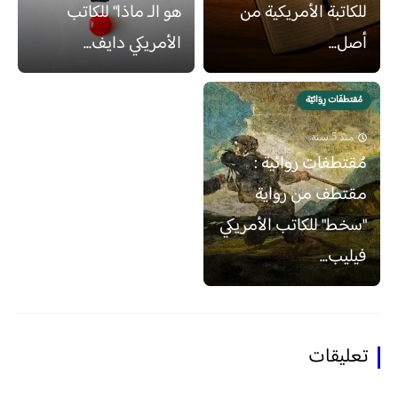
للكاتبة الأمريكية من
هو الـ ماذا" للكاتب
أصل...
الأمريكي دايف...
مُقتطفَات رِوَائيّة
منذ 5 سنة
مُقتطفات روائية :
مقتطف من رواية
"سخط" للكاتب الأمريكي
فيليب...
تعليقات