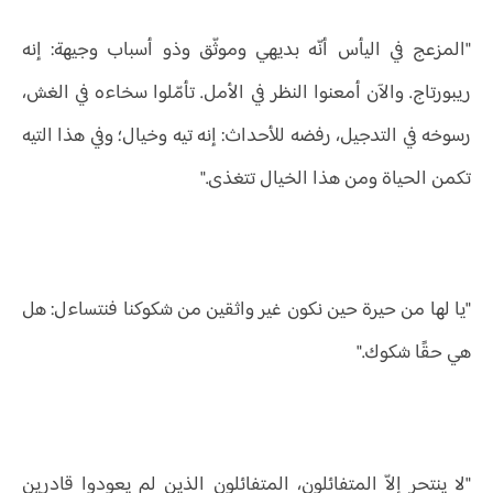
"المزعج في اليأس أنّه بديهي وموثّق وذو أسباب وجيهة: إنه
ريبورتاج. والآن أمعنوا النظر في الأمل. تأمّلوا سخاءه في الغش،
رسوخه في التدجيل، رفضه للأحداث: إنه تيه وخيال؛ وفي هذا التيه
تكمن الحياة ومن هذا الخيال تتغذى."
"يا لها من حيرة حين نكون غير واثقين من شكوكنا فنتساءل: هل
هي حقًا شكوك."
"لا ينتحر إلاّ المتفائلون، المتفائلون الذين لم يعودوا قادرين