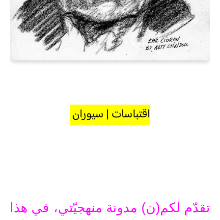
اقتباسات | سيوران
تقدّم لكم(ن) مدونة منهجيّتي، في هذا