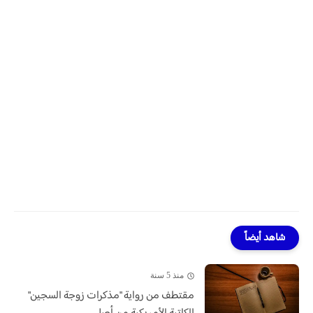
شاهد أيضاً
منذ 5 سنة
مقتطف من رواية "مذكرات زوجة السجين"