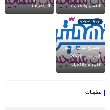
التفسير والحديث
الرياضيات
الإنجازات النموذجية
منذ 6 سنة
[حصريّ للغايَة] الإنجاز
النموذجي 20/20
الفيزياء والكمياء
تعليقات