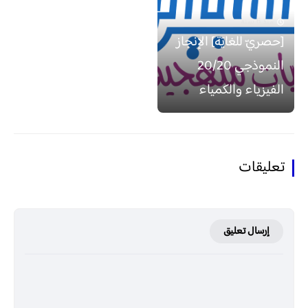
منذ 6 سنة
[حصريّ للغايَة] الإنجاز
النموذجي 20/20
الفيزياء والكمياء
تعليقات
إرسال تعليق