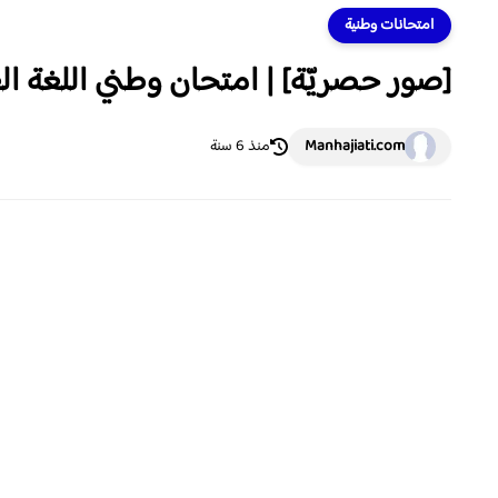
امتحانات وطنية
[صور حصريّة] | امتحان وطني اللغة العربي
Manhajiati.com
منذ 6 سنة