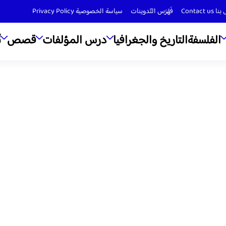
Contact us
فَهْرَس التّدوينات
سياسة الخصوصية Privacy Policy
الفلسفة
التاريخ والجغرافيا
درس المؤلفات
قصص
ن