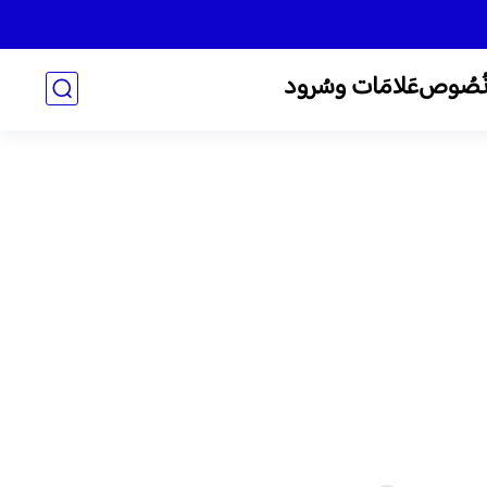
ُصُوص
عَلامَات وسُرود