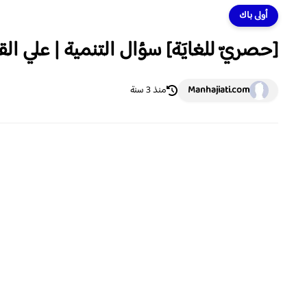
أولى باك
[حصريّ للغايَة] سؤال التنمية | علي ا
Manhajiati.com
منذ 3 سنة