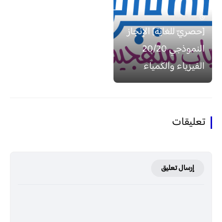
منذ 6 سنة
[حصريّ للغايَة] الإنجاز
النموذجي 20/20
الفيزياء والكمياء
تعليقات
إرسال تعليق