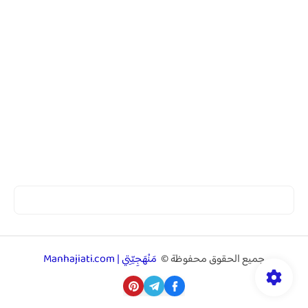
جميع الحقوق محفوظة ©
مَنْهَجِيّتِي | Manhajiati.com