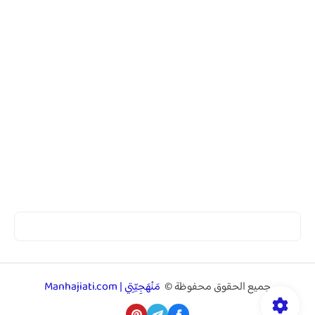
جميع الحقوق محفوظة ©
مَنْهَجِيّتِي | Manhajiati.com