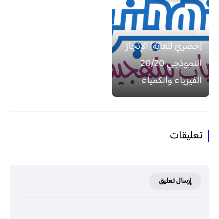
منذ 6 سنة
[حصريّ للغايَة] الإنجاز
النموذجي 20/20
الفيزياء والكمياء
تعليقات
إرسال تعليق