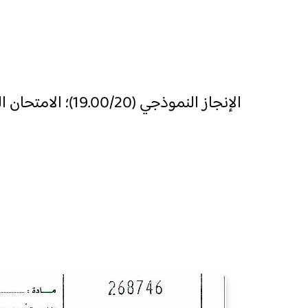
الإنجاز النموذجي (19.00/20)؛ الامتحان الوطني الموحد للباكالوريا، الأدب، مسلك العلوم الشرعية 2017