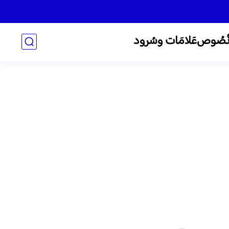
ُصُوص
عَلامَات وسُرود