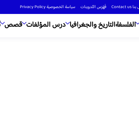
Contact us
فَهْرَس التّدوينات
سياسة الخصوصية Privacy Policy
الفلسفة
التاريخ والجغرافيا
درس المؤلفات
قصص
ن