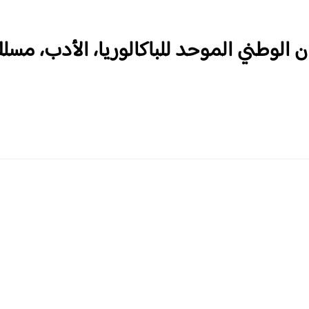
ذجي (19.00/20)؛ الامتحان الوطني الموحد للباكالوريا، الأدب،